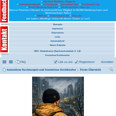
»
Manfred Mistkäfer Magazin
»
Animalequality.de
»
Loveveg.de
»
Vier-pfoten.de/
»
Foodwatch.org
»
Bund-Niedersachsen.de
»
Niedersachsen.nabu.de
(Marcus Petersen-Clausen ist ehrenamtliches Mitglied im BUND-Niedersachsen und
Niedersachsen Nabu)
»
WWF.de
»
Greenpeace.de
»
Peta.de
(wir haben allerdings nichts mit diesen Seiten zu tun!)
Startseite
Impressum
Datenschutz
Links
Gemeindebrief
Saison-Kalender
NEU: Vokabeltrainer (Saechsischvokabeln V: 1.2)!
Kostenlose Kochbuecher
Schnellzugriff
Linkliste
FAQ
Link zu uns
Registrieren
Anmelden
kostenlose Kochrezepte und kostenlose Kochbücher
Foren-Übersicht
uc
he