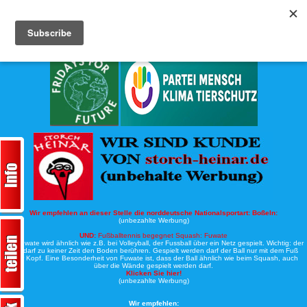
Köche-Nord.de
Werbung:
Wir empfehlen an dieser Stelle die norddeutsche Nationalsportart:
Boßeln:
(unbezahlte Werbung)
UND:
Fußballtennis begegnet Squash: Fuwate
Bei Fuwate wird ähnlich wie z.B. bei Volleyball, der Fussball über ein Netz gespielt. Wichtig: der
Ball darf zu keiner Zeit den Boden berühren. Gespielt werden darf der Ball nur mit dem Fuß
oder Kopf. Eine Besonderheit von Fuwate ist, dass der Ball ähnlich wie beim Squash, auch
über die Wände gespielt werden darf.
Klicken Sie hier!
(unbezahlte Werbung)
Wir empfehlen: