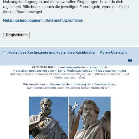
Nutzungsbedingungen und die verwandten Regelungen, bevor du dich
registrierst. Bitte beachte auch die jeweiligen Forenregeln, wenn du dich in
diesem Board bewegst.
Nutzungsbedingungen
|
Datenschutzrichtlinie
Registrieren
kostenlose Kochrezepte und kostenlose Kochbücher
Foren-Übersicht
PARTNERLINKS:
»
animalequality.de
»
radiorpm1.de
»
zur-alten-post-ammeloe.de
»
Bund-Niedersachsen.de »
Niedersachsen.nabu
(Marcus Petersen-Clausen ist ehrenamtliches Mitglied im BUND-Niedersachsen und
Niedersachsen.nabu)
Wir empfehlen:
»
Veganstart.de
»
Loveveg.de
»
Foodwatch.org
(wir haben allerdings auch mit diesen Seiten nichts zu tun !)