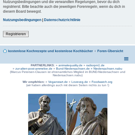
Nutzungsbedingungen und die verwandten Regelungen, bevor du dich
registrierst. Bitte beachte auch die jeweiligen Forenregeln, wenn du dich in
diesem Board bewegst.
Nutzungsbedingungen
|
Datenschutzrichtlinie
Registrieren
kostenlose Kochrezepte und kostenlose Kochbücher
Foren-Übersicht
PARTNERLINKS:
»
animalequality.de
»
radiorpm1.de
»
zur-alten-post-ammeloe.de
»
Bund-Niedersachsen.de »
Niedersachsen.nabu
(Marcus Petersen-Clausen ist ehrenamtliches Mitglied im BUND-Niedersachsen und
Niedersachsen.nabu)
Wir empfehlen:
»
Veganstart.de
»
Loveveg.de
»
Foodwatch.org
(wir haben allerdings auch mit diesen Seiten nichts zu tun !)