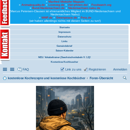
»
Manfred Mistkäfer Magazin
»
Animalequality.de
»
Loveveg.de
»
Vier-pfoten.de/
»
Foodwatch.org
»
Bund-Niedersachsen.de
»
Niedersachsen.nabu.de
(Marcus Petersen-Clausen ist ehrenamtliches Mitglied im BUND-Niedersachsen und
Niedersachsen Nabu)
»
WWF.de
»
Greenpeace.de
»
Peta.de
(wir haben allerdings nichts mit diesen Seiten zu tun!)
Startseite
Impressum
Datenschutz
Links
Gemeindebrief
Saison-Kalender
NEU: Vokabeltrainer (Saechsischvokabeln V: 1.2)!
Kostenlose Kochbuecher
Schnellzugriff
Linkliste
FAQ
Link zu uns
Registrieren
Anmelden
kostenlose Kochrezepte und kostenlose Kochbücher
Foren-Übersicht
uc
he