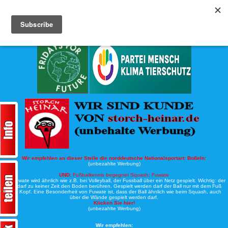
Köche-Nord.de
Werbung:
Wir empfehlen an dieser Stelle die norddeutsche Nationalsportart:
Boßeln:
(unbezahlte Werbung)
UND:
Fußballtennis begegnet Squash: Fuwate
Bei Fuwate wird ähnlich wie z.B. bei Volleyball, der Fussball über ein Netz gespielt. Wichtig: der
Ball darf zu keiner Zeit den Boden berühren. Gespielt werden darf der Ball nur mit dem Fuß
oder Kopf. Eine Besonderheit von Fuwate ist, dass der Ball ähnlich wie beim Squash, auch
über die Wände gespielt werden darf.
Klicken Sie hier!
(unbezahlte Werbung)
Wir empfehlen: