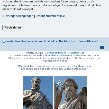
Nutzungsbedingungen und die verwandten Regelungen, bevor du dich
registrierst. Bitte beachte auch die jeweiligen Forenregeln, wenn du dich in
diesem Board bewegst.
Nutzungsbedingungen
|
Datenschutzrichtlinie
Registrieren
kostenlose Kochrezepte und kostenlose Kochbücher
Foren-Übersicht
PARTNERLINKS:
»
animalequality.de
»
radiorpm1.de
»
zur-alten-post-ammeloe.de
»
Bund-Niedersachsen.de »
Niedersachsen.nabu
(Marcus Petersen-Clausen ist ehrenamtliches Mitglied im BUND-Niedersachsen und
Niedersachsen.nabu)
Wir empfehlen:
»
Veganstart.de
»
Loveveg.de
»
Foodwatch.org
(wir haben allerdings auch mit diesen Seiten nichts zu tun !)