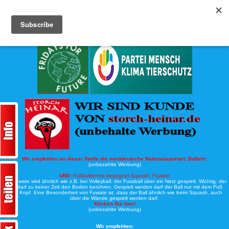
Köche-Nord.de
Werbung:
Wir empfehlen an dieser Stelle die norddeutsche Nationalsportart:
Boßeln:
(unbezahlte Werbung)
UND:
Fußballtennis begegnet Squash: Fuwate
Bei Fuwate wird ähnlich wie z.B. bei Volleyball, der Fussball über ein Netz gespielt. Wichtig: der
Ball darf zu keiner Zeit den Boden berühren. Gespielt werden darf der Ball nur mit dem Fuß
oder Kopf. Eine Besonderheit von Fuwate ist, dass der Ball ähnlich wie beim Squash, auch
über die Wände gespielt werden darf.
Klicken Sie hier!
(unbezahlte Werbung)
Wir empfehlen: