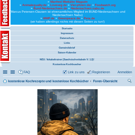
»
Manfred Mistkäfer Magazin
»
Animalequality.de
»
Loveveg.de
»
Vier-pfoten.de/
»
Foodwatch.org
»
Bund-Niedersachsen.de
»
Niedersachsen.nabu.de
(Marcus Petersen-Clausen ist ehrenamtliches Mitglied im BUND-Niedersachsen und
Niedersachsen Nabu)
»
WWF.de
»
Greenpeace.de
»
Peta.de
(wir haben allerdings nichts mit diesen Seiten zu tun!)
Startseite
Impressum
Datenschutz
Links
Gemeindebrief
Saison-Kalender
NEU: Vokabeltrainer (Saechsischvokabeln V: 1.2)!
Kostenlose Kochbuecher
Schnellzugriff
Linkliste
FAQ
Link zu uns
Registrieren
Anmelden
kostenlose Kochrezepte und kostenlose Kochbücher
Foren-Übersicht
uc
he