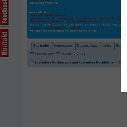
(unbezahlte Werbung)
Wir empfehlen:
»
Manfred Mistkäfer Magazin
»
Animalequality.de
»
Loveveg.de
»
Vier-pfoten.de/
»
Foodwatch.org
»
Bund-Niedersachsen.de
»
Niedersachsen.nabu.de
(Marcus Petersen-Clausen ist ehrenamtliches Mitglied im BUND-Niedersa
»
WWF.de
»
Greenpeace.de
»
Peta.de
(wir haben allerdings nichts mit diesen Seiten zu tun!)
Startseite
Impressum
Datenschutz
Links
Gemein
Schnellzugriff
Linkliste
FAQ
kostenlose Kochrezepte und kostenlose Kochbücher
Foren