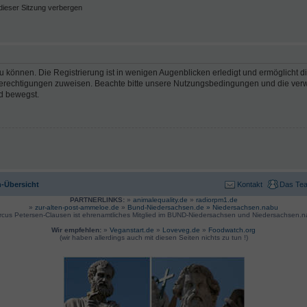
ieser Sitzung verbergen
 können. Die Registrierung ist in wenigen Augenblicken erledigt und ermöglicht di
 Berechtigungen zuweisen. Beachte bitte unsere Nutzungsbedingungen und die verwa
d bewegst.
-Übersicht
Kontakt
Das Te
PARTNERLINKS:
»
animalequality.de
»
radiorpm1.de
»
zur-alten-post-ammeloe.de
»
Bund-Niedersachsen.de »
Niedersachsen.nabu
rcus Petersen-Clausen ist ehrenamtliches Mitglied im BUND-Niedersachsen und Niedersachsen.n
Wir empfehlen:
»
Veganstart.de
»
Loveveg.de
»
Foodwatch.org
(wir haben allerdings auch mit diesen Seiten nichts zu tun !)