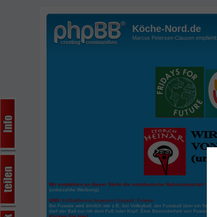
Köche-Nord.de
Marcus Petersen-Clausen empfiehlt d
Wir empfehlen an dieser Stelle die norddeutsche Nationalsportart:
Boße
(unbezahlte Werbung)
UND:
Fußballtennis begegnet Squash: Fuwate
Bei Fuwate wird ähnlich wie z.B. bei Volleyball, der Fussball über ein Netz 
darf der Ball nur mit dem Fuß oder Kopf. Eine Besonderheit von Fuwate ist
Klicken Sie hier!