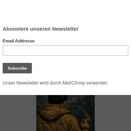
chsen und Niedersachsen Nabu)
debrief
Saison-Kalender
NEU: Vokabeltrainer (Saechsischvokabeln V: 1.
-Übersicht