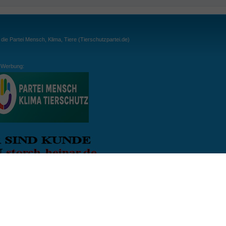
ie Partei Mensch, Klima, Tiere (Tierschutzpartei.de)
Werbung:
ln:
gespielt. Wichtig: der Ball darf zu keiner Zeit den Boden berühren. Gespielt werden
, dass der Ball ähnlich wie beim Squash, auch über die Wände gespielt werden darf.