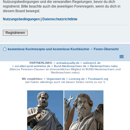
Nutzungsbedingungen und die verwandten Regelungen, bevor du dich
registrierst. Bitte beachte auch die jeweiligen Forenregeln, wenn du dich in
diesem Board bewegst.
Nutzungsbedingungen
|
Datenschutzrichtlinie
Registrieren
kostenlose Kochrezepte und kostenlose Kochbücher
Foren-Übersicht
PARTNERLINKS:
»
animalequality.de
»
radiorpm1.de
»
zur-alten-post-ammeloe.de
»
Bund-Niedersachsen.de »
Niedersachsen.nabu
(Marcus Petersen-Clausen ist ehrenamtliches Mitglied im BUND-Niedersachsen und
Niedersachsen.nabu)
Wir empfehlen:
»
Veganstart.de
»
Loveveg.de
»
Foodwatch.org
(wir haben allerdings auch mit diesen Seiten nichts zu tun !)