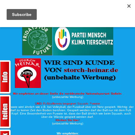
Köche-Nord.de
Werbung:
Wir empfehlen an dieser Stelle die norddeutsche Nationalsportart:
Boßeln:
(unbezahlte Werbung)
UND:
Fußballtennis begegnet Squash: Fuwate
Bei Fuwate wird ähnlich wie z.B. bei Volleyball, der Fussball über ein Netz gespielt. Wichtig: der
Ball darf zu keiner Zeit den Boden berühren. Gespielt werden darf der Ball nur mit dem Fuß
oder Kopf. Eine Besonderheit von Fuwate ist, dass der Ball ähnlich wie beim Squash, auch
über die Wände gespielt werden darf.
Klicken Sie hier!
(unbezahlte Werbung)
Wir empfehlen: