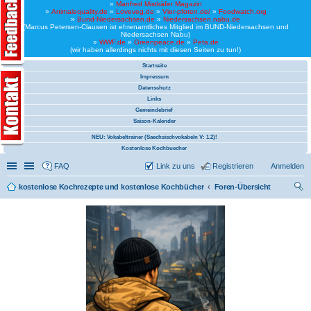
»
Manfred Mistkäfer Magazin
»
Animalequality.de
»
Loveveg.de
»
Vier-pfoten.de/
»
Foodwatch.org
»
Bund-Niedersachsen.de
»
Niedersachsen.nabu.de
(Marcus Petersen-Clausen ist ehrenamtliches Mitglied im BUND-Niedersachsen und
Niedersachsen Nabu)
»
WWF.de
»
Greenpeace.de
»
Peta.de
(wir haben allerdings nichts mit diesen Seiten zu tun!)
Startseite
Impressum
Datenschutz
Links
Gemeindebrief
Saison-Kalender
NEU: Vokabeltrainer (Saechsischvokabeln V: 1.2)!
Kostenlose Kochbuecher
Schnellzugriff
Linkliste
FAQ
Link zu uns
Registrieren
Anmelden
kostenlose Kochrezepte und kostenlose Kochbücher
Foren-Übersicht
uc
he