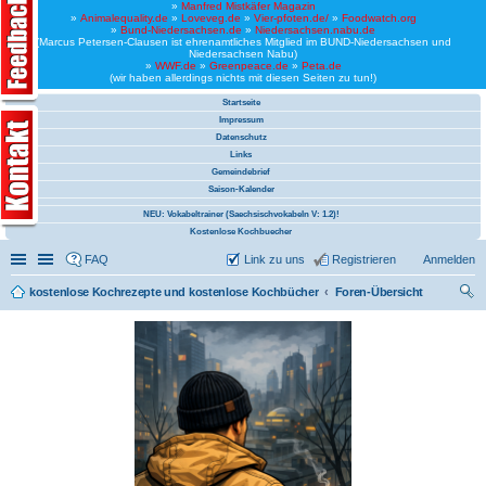
»
Manfred Mistkäfer Magazin
»
Animalequality.de
»
Loveveg.de
»
Vier-pfoten.de/
»
Foodwatch.org
»
Bund-Niedersachsen.de
»
Niedersachsen.nabu.de
(Marcus Petersen-Clausen ist ehrenamtliches Mitglied im BUND-Niedersachsen und
Niedersachsen Nabu)
»
WWF.de
»
Greenpeace.de
»
Peta.de
(wir haben allerdings nichts mit diesen Seiten zu tun!)
Startseite
Impressum
Datenschutz
Links
Gemeindebrief
Saison-Kalender
NEU: Vokabeltrainer (Saechsischvokabeln V: 1.2)!
Kostenlose Kochbuecher
Schnellzugriff
Linkliste
FAQ
Link zu uns
Registrieren
Anmelden
kostenlose Kochrezepte und kostenlose Kochbücher
Foren-Übersicht
uc
he