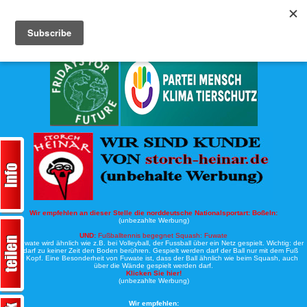
Köche-Nord.de
Werbung:
Wir empfehlen an dieser Stelle die norddeutsche Nationalsportart:
Boßeln:
(unbezahlte Werbung)
UND:
Fußballtennis begegnet Squash: Fuwate
Bei Fuwate wird ähnlich wie z.B. bei Volleyball, der Fussball über ein Netz gespielt. Wichtig: der
Ball darf zu keiner Zeit den Boden berühren. Gespielt werden darf der Ball nur mit dem Fuß
oder Kopf. Eine Besonderheit von Fuwate ist, dass der Ball ähnlich wie beim Squash, auch
über die Wände gespielt werden darf.
Klicken Sie hier!
(unbezahlte Werbung)
Wir empfehlen: