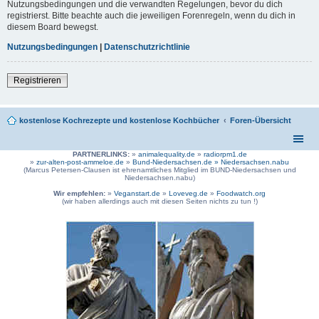
Nutzungsbedingungen und die verwandten Regelungen, bevor du dich
registrierst. Bitte beachte auch die jeweiligen Forenregeln, wenn du dich in
diesem Board bewegst.
Nutzungsbedingungen
|
Datenschutzrichtlinie
Registrieren
kostenlose Kochrezepte und kostenlose Kochbücher
Foren-Übersicht
PARTNERLINKS:
»
animalequality.de
»
radiorpm1.de
»
zur-alten-post-ammeloe.de
»
Bund-Niedersachsen.de »
Niedersachsen.nabu
(Marcus Petersen-Clausen ist ehrenamtliches Mitglied im BUND-Niedersachsen und
Niedersachsen.nabu)
Wir empfehlen:
»
Veganstart.de
»
Loveveg.de
»
Foodwatch.org
(wir haben allerdings auch mit diesen Seiten nichts zu tun !)