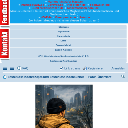
»
Manfred Mistkäfer Magazin
»
Animalequality.de
»
Loveveg.de
»
Vier-pfoten.de/
»
Foodwatch.org
»
Bund-Niedersachsen.de
»
Niedersachsen.nabu.de
(Marcus Petersen-Clausen ist ehrenamtliches Mitglied im BUND-Niedersachsen und
Niedersachsen Nabu)
»
WWF.de
»
Greenpeace.de
»
Peta.de
(wir haben allerdings nichts mit diesen Seiten zu tun!)
Startseite
Impressum
Datenschutz
Links
Gemeindebrief
Saison-Kalender
NEU: Vokabeltrainer (Saechsischvokabeln V: 1.2)!
Kostenlose Kochbuecher
Schnellzugriff
Linkliste
FAQ
Link zu uns
Registrieren
Anmelden
kostenlose Kochrezepte und kostenlose Kochbücher
Foren-Übersicht
uc
he