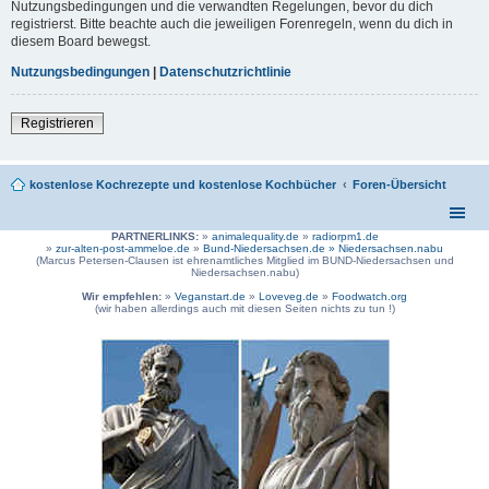
Nutzungsbedingungen und die verwandten Regelungen, bevor du dich
registrierst. Bitte beachte auch die jeweiligen Forenregeln, wenn du dich in
diesem Board bewegst.
Nutzungsbedingungen
|
Datenschutzrichtlinie
Registrieren
kostenlose Kochrezepte und kostenlose Kochbücher
Foren-Übersicht
PARTNERLINKS:
»
animalequality.de
»
radiorpm1.de
»
zur-alten-post-ammeloe.de
»
Bund-Niedersachsen.de »
Niedersachsen.nabu
(Marcus Petersen-Clausen ist ehrenamtliches Mitglied im BUND-Niedersachsen und
Niedersachsen.nabu)
Wir empfehlen:
»
Veganstart.de
»
Loveveg.de
»
Foodwatch.org
(wir haben allerdings auch mit diesen Seiten nichts zu tun !)