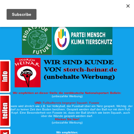
Köche-Nord.de
Werbung:
Wir empfehlen an dieser Stelle die norddeutsche Nationalsportart:
Boßeln:
(unbezahlte Werbung)
UND:
Fußballtennis begegnet Squash: Fuwate
Bei Fuwate wird ähnlich wie z.B. bei Volleyball, der Fussball über ein Netz gespielt. Wichtig: der
Ball darf zu keiner Zeit den Boden berühren. Gespielt werden darf der Ball nur mit dem Fuß
oder Kopf. Eine Besonderheit von Fuwate ist, dass der Ball ähnlich wie beim Squash, auch
über die Wände gespielt werden darf.
Klicken Sie hier!
(unbezahlte Werbung)
Wir empfehlen: