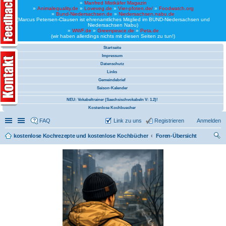
»
Manfred Mistkäfer Magazin
»
Animalequality.de
»
Loveveg.de
»
Vier-pfoten.de/
»
Foodwatch.org
»
Bund-Niedersachsen.de
»
Niedersachsen.nabu.de
(Marcus Petersen-Clausen ist ehrenamtliches Mitglied im BUND-Niedersachsen und
Niedersachsen Nabu)
»
WWF.de
»
Greenpeace.de
»
Peta.de
(wir haben allerdings nichts mit diesen Seiten zu tun!)
Startseite
Impressum
Datenschutz
Links
Gemeindebrief
Saison-Kalender
NEU: Vokabeltrainer (Saechsischvokabeln V: 1.2)!
Kostenlose Kochbuecher
Schnellzugriff
Linkliste
FAQ
Link zu uns
Registrieren
Anmelden
kostenlose Kochrezepte und kostenlose Kochbücher
Foren-Übersicht
uc
he