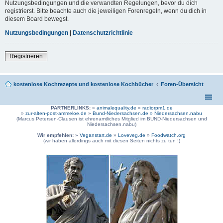
Nutzungsbedingungen und die verwandten Regelungen, bevor du dich
registrierst. Bitte beachte auch die jeweiligen Forenregeln, wenn du dich in
diesem Board bewegst.
Nutzungsbedingungen
|
Datenschutzrichtlinie
Registrieren
kostenlose Kochrezepte und kostenlose Kochbücher
Foren-Übersicht
PARTNERLINKS:
»
animalequality.de
»
radiorpm1.de
»
zur-alten-post-ammeloe.de
»
Bund-Niedersachsen.de »
Niedersachsen.nabu
(Marcus Petersen-Clausen ist ehrenamtliches Mitglied im BUND-Niedersachsen und
Niedersachsen.nabu)
Wir empfehlen:
»
Veganstart.de
»
Loveveg.de
»
Foodwatch.org
(wir haben allerdings auch mit diesen Seiten nichts zu tun !)