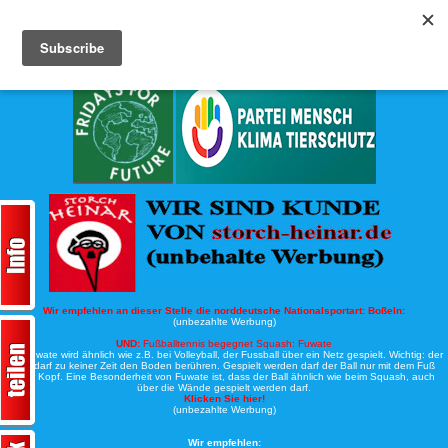
Köche-Nord.de
Werbung:
Wir empfehlen an dieser Stelle die norddeutsche Nationalsportart:
Boßeln:
(unbezahlte Werbung)
UND:
Fußballtennis begegnet Squash: Fuwate
Bei Fuwate wird ähnlich wie z.B. bei Volleyball, der Fussball über ein Netz gespielt. Wichtig: der
Ball darf zu keiner Zeit den Boden berühren. Gespielt werden darf der Ball nur mit dem Fuß
oder Kopf. Eine Besonderheit von Fuwate ist, dass der Ball ähnlich wie beim Squash, auch
über die Wände gespielt werden darf.
Klicken Sie hier!
(unbezahlte Werbung)
Wir empfehlen: