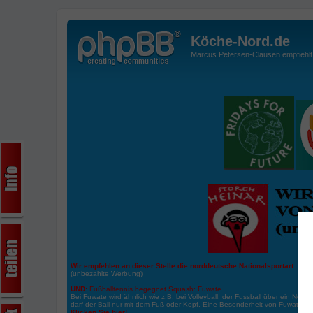
Köche-Nord.de
Marcus Petersen-Clausen empfiehlt d
Wir empfehlen an dieser Stelle die norddeutsche Nationalsportart:
Boße
(unbezahlte Werbung)
UND:
Fußballtennis begegnet Squash: Fuwate
Bei Fuwate wird ähnlich wie z.B. bei Volleyball, der Fussball über ein Netz 
darf der Ball nur mit dem Fuß oder Kopf. Eine Besonderheit von Fuwate ist
Klicken Sie hier!