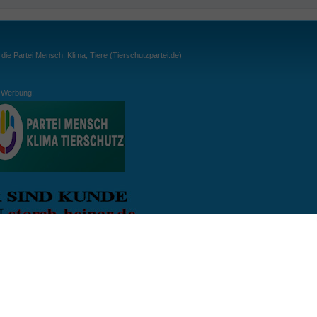
ie Partei Mensch, Klima, Tiere (Tierschutzpartei.de)
Werbung:
ln:
gespielt. Wichtig: der Ball darf zu keiner Zeit den Boden berühren. Gespielt werden
, dass der Ball ähnlich wie beim Squash, auch über die Wände gespielt werden darf.