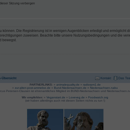
ieser Sitzung verbergen
 können. Die Registrierung ist in wenigen Augenblicken erledigt und ermöglicht di
 Berechtigungen zuweisen. Beachte bitte unsere Nutzungsbedingungen und die verwa
d bewegst.
-Übersicht
Kontakt
Das Te
PARTNERLINKS:
»
animalequality.de
»
radiorpm1.de
»
zur-alten-post-ammeloe.de
»
Bund-Niedersachsen.de »
Niedersachsen.nabu
rcus Petersen-Clausen ist ehrenamtliches Mitglied im BUND-Niedersachsen und Niedersachsen.n
Wir empfehlen:
»
Veganstart.de
»
Loveveg.de
»
Foodwatch.org
(wir haben allerdings auch mit diesen Seiten nichts zu tun !)