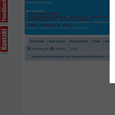
(unbezahlte Werbung)
Wir empfehlen:
»
Manfred Mistkäfer Magazin
»
Animalequality.de
»
Loveveg.de
»
Vier-pfoten.de/
»
Foodwatch.org
»
Bund-Niedersachsen.de
»
Niedersachsen.nabu.de
(Marcus Petersen-Clausen ist ehrenamtliches Mitglied im BUND-Niedersa
»
WWF.de
»
Greenpeace.de
»
Peta.de
(wir haben allerdings nichts mit diesen Seiten zu tun!)
Startseite
Impressum
Datenschutz
Links
Gemein
Schnellzugriff
Linkliste
FAQ
kostenlose Kochrezepte und kostenlose Kochbücher
Foren