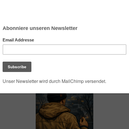
chsen und Niedersachsen Nabu)
debrief
Saison-Kalender
NEU: Vokabeltrainer (Saechsischvokabeln V: 1.
-Übersicht