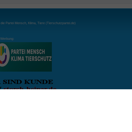
ie Partei Mensch, Klima, Tiere (Tierschutzpartei.de)
Werbung:
ln:
gespielt. Wichtig: der Ball darf zu keiner Zeit den Boden berühren. Gespielt werden
, dass der Ball ähnlich wie beim Squash, auch über die Wände gespielt werden darf.