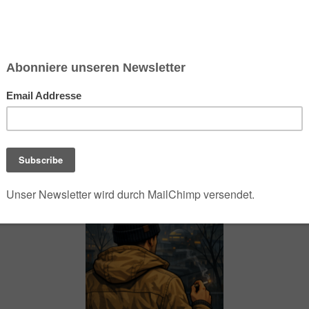
chsen und Niedersachsen Nabu)
debrief
Saison-Kalender
NEU: Vokabeltrainer (Saechsischvokabeln V: 1.
-Übersicht