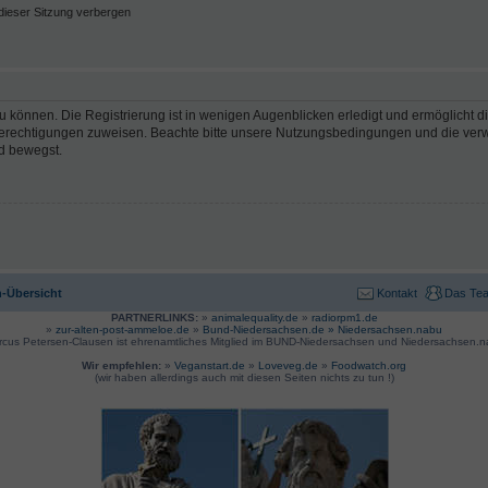
ieser Sitzung verbergen
 können. Die Registrierung ist in wenigen Augenblicken erledigt und ermöglicht di
 Berechtigungen zuweisen. Beachte bitte unsere Nutzungsbedingungen und die verwa
d bewegst.
-Übersicht
Kontakt
Das Te
PARTNERLINKS:
»
animalequality.de
»
radiorpm1.de
»
zur-alten-post-ammeloe.de
»
Bund-Niedersachsen.de »
Niedersachsen.nabu
rcus Petersen-Clausen ist ehrenamtliches Mitglied im BUND-Niedersachsen und Niedersachsen.n
Wir empfehlen:
»
Veganstart.de
»
Loveveg.de
»
Foodwatch.org
(wir haben allerdings auch mit diesen Seiten nichts zu tun !)