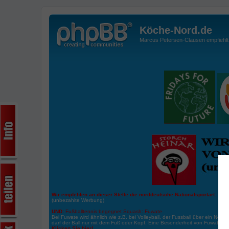
Köche-Nord.de
Marcus Petersen-Clausen empfiehlt d
Wir empfehlen an dieser Stelle die norddeutsche Nationalsportart:
Boße
(unbezahlte Werbung)
UND:
Fußballtennis begegnet Squash: Fuwate
Bei Fuwate wird ähnlich wie z.B. bei Volleyball, der Fussball über ein Netz 
darf der Ball nur mit dem Fuß oder Kopf. Eine Besonderheit von Fuwate ist
Klicken Sie hier!