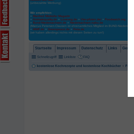
(unbezahlte Werbung)
Wir empfehlen:
»
Manfred Mistkäfer Magazin
»
Animalequality.de
»
Loveveg.de
»
Vier-pfoten.de/
»
Foodwatch.org
»
Bund-Niedersachsen.de
»
Niedersachsen.nabu.de
(Marcus Petersen-Clausen ist ehrenamtliches Mitglied im BUND-Niedersa
»
WWF.de
»
Greenpeace.de
»
Peta.de
(wir haben allerdings nichts mit diesen Seiten zu tun!)
Startseite
Impressum
Datenschutz
Links
Gemein
Schnellzugriff
Linkliste
FAQ
kostenlose Kochrezepte und kostenlose Kochbücher
Foren