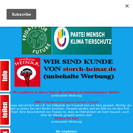
Köche-Nord.de
Werbung:
Wir empfehlen an dieser Stelle die norddeutsche Nationalsportart:
Boßeln:
(unbezahlte Werbung)
UND:
Fußballtennis begegnet Squash: Fuwate
Bei Fuwate wird ähnlich wie z.B. bei Volleyball, der Fussball über ein Netz gespielt. Wichtig: der
Ball darf zu keiner Zeit den Boden berühren. Gespielt werden darf der Ball nur mit dem Fuß
oder Kopf. Eine Besonderheit von Fuwate ist, dass der Ball ähnlich wie beim Squash, auch
über die Wände gespielt werden darf.
Klicken Sie hier!
(unbezahlte Werbung)
Wir empfehlen: