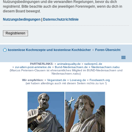
Nutzungsbedingungen und die verwandten Regelungen, bevor du dich
registrierst. Bitte beachte auch die jeweiligen Forenregeln, wenn du dich in
diesem Board bewegst.
Nutzungsbedingungen
|
Datenschutzrichtlinie
Registrieren
kostenlose Kochrezepte und kostenlose Kochbücher
Foren-Übersicht
PARTNERLINKS:
»
animalequality.de
»
radiorpm1.de
»
zur-alten-post-ammeloe.de
»
Bund-Niedersachsen.de »
Niedersachsen.nabu
(Marcus Petersen-Clausen ist ehrenamtliches Mitglied im BUND-Niedersachsen und
Niedersachsen.nabu)
Wir empfehlen:
»
Veganstart.de
»
Loveveg.de
»
Foodwatch.org
(wir haben allerdings auch mit diesen Seiten nichts zu tun !)