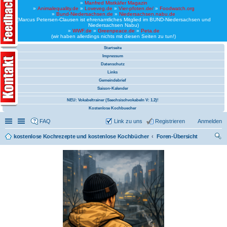
»
Manfred Mistkäfer Magazin
»
Animalequality.de
»
Loveveg.de
»
Vier-pfoten.de/
»
Foodwatch.org
»
Bund-Niedersachsen.de
»
Niedersachsen.nabu.de
(Marcus Petersen-Clausen ist ehrenamtliches Mitglied im BUND-Niedersachsen und
Niedersachsen Nabu)
»
WWF.de
»
Greenpeace.de
»
Peta.de
(wir haben allerdings nichts mit diesen Seiten zu tun!)
Startseite
Impressum
Datenschutz
Links
Gemeindebrief
Saison-Kalender
NEU: Vokabeltrainer (Saechsischvokabeln V: 1.2)!
Kostenlose Kochbuecher
Schnellzugriff
Linkliste
FAQ
Link zu uns
Registrieren
Anmelden
kostenlose Kochrezepte und kostenlose Kochbücher
Foren-Übersicht
uc
he