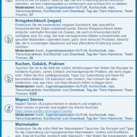
möchten, um ihre Lebensqualität zu verbessern und schmerzfrei zu bleiben.
Moderatoren:
koch
,
Jugendorganisation-GUTuN
,
Kochschule
,
mpc
,
Tierschutzaktivist
,
Kochbücher zum Download
,
Tag-der-Tiere-Hannover
,
Team
Themen:
57
Kriegskochbuch (vegan)
Entdecken Sie ein kostenloses veganes Kochbuch, das speziell für
herausfordernde Zeiten entwickelt wurde. Dieses Kriegskochbuch bietet
einfache, nahrhafte Rezepte mit Zutaten, die auch in Krisenzeiten leicht
verfügbar sind. Es zeigt, wie man mit begrenzten Mitteln schmackhafte und
gesunde Mahlzeiten zubereiten kann, ganz ohne tierische Produkte. Ideal für
alle, die in schwierigen Situationen auf eine pflanzliche Ernährung setzen
möchten.
Moderatoren:
koch
,
Jugendorganisation-GUTuN
,
Kochschule
,
mpc
,
Tierschutzaktivist
,
Kochbücher zum Download
,
Tag-der-Tiere-Hannover
,
Team
Themen:
26
Kuchen, Gebäck, Pralinen
Tauchen Sie ein in die Welt der süßen Verführungen! Hier finden Sie Rezepte für
köstliche Kuchen, zartes Gebäck und handgemachte Pralinen, die nicht vegan
sind. Teilen Sie Ihre Lieblingsrezepte, Tipps zur Zubereitung und Ideen für
besondere Anlässe. Ob klassisch oder modern, hier können Sie alles
entdecken, was das Herz von Naschkatzen höher schlagen lässt.
Moderatoren:
koch
,
Jugendorganisation-GUTuN
,
Kochschule
,
mpc
,
Tierschutzaktivist
,
Kochbücher zum Download
,
Tag-der-Tiere-Hannover
,
Team
Themen:
4159
Mapecl Stories
Mapecl Stories (Kurzgeschichten in deutsch und englisch)
Short stories in german and english (by Köche-Nord.de)
https://www.tumblr.com/mapecl-stories
Moderatoren:
koch
,
Jugendorganisation-GUTuN
,
Kochschule
,
mpc
,
Tierschutzaktivist
,
Kochbücher zum Download
,
Tag-der-Tiere-Hannover
,
Team
Marmeladen
Entdecken Sie die süße Welt der Marmeladen! Tauschen Sie Rezepte und Tipps
für die Zubereitung von hausgemachten Marmeladen, Gelees und Konfitüren
aus. Egal ob fruchtig, exotisch oder klassisch – hier finden Sie Inspirationen, wie