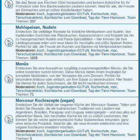
Sie das Beste aus frischem Obst herausholen und leckere Aufstriche für Ihr
Frühstück oder Ihre Backkreationen zaubern können. Ideal für alle, die Freude
am Einmachen und an süßen Köstlichkeiten haben.
Moderatoren:
koch
,
Jugendorganisation-GUTuN
,
Kochschule
,
mpc
,
Tierschutzaktivist
,
Kochbücher zum Download
,
Tag-der-Tiere-Hannover
,
Team
Themen:
237
Mehlspeisen, Nudeln
Entdecken Sie vielfältige Rezepte für köstliche Mehlspeisen und Nudeln. Von
traditionellen Gerichten wie Pfannkuchen, Kaiserschmarrn und Knödeln bis hin
zu hausgemachten Nudeln und Pasta-Spezialitäten – hier können Sie Ihre
Lieblingsrezepte teilen und neue Ideen für herzhafte und süße Speisen finden.
Perfekt für alle, die Freude am Kochen und Backen mit Mehlprodukten haben.
Moderatoren:
koch
,
Jugendorganisation-GUTuN
,
Kochschule
,
mpc
,
Tierschutzaktivist
,
Kochbücher zum Download
,
Tag-der-Tiere-Hannover
,
Team
Themen:
1629
Menüs
Entdecken Sie eine Auswahl an sorgfältig zusammengestellten Menüs, die Sie
online kostenlos nutzen können. Diese Menüs bieten Ihnen Inspiration für
komplette Mahlzeiten, von der Vorspeise bis zum Dessert. Perfekt für
besondere Anlässe oder einfach, um Ihre Gäste zu beeindrucken. Hier finden
Sie Menüs für jeden Geschmack, die Sie leicht nachkochen können.
Moderatoren:
koch
,
Jugendorganisation-GUTuN
,
Kochschule
,
mpc
,
Tierschutzaktivist
,
Kochbücher zum Download
,
Tag-der-Tiere-Hannover
,
Team
Themen:
71
Mercosur Kochrezepte (vegan)
Entdecken Sie die Vielfalt der veganen Küche der Mercosur-Staaten. Teilen und
finden Sie Rezepte, die die kulinarischen Traditionen von Ländern wie
Argentinien, Brasilien, Paraguay und Uruguay widerspiegeln – und das alles auf
pflanzlicher Basis. Von herzhafter Küche bis hin zu süßen Leckereien, hier
können Sie die reiche gastronomische Kultur Südamerikas erkunden, ganz
ohne tierische Produkte. Ideal für alle, die neue Aromen entdecken und ihre
vegane Kochkunst erweitern möchten.
Moderatoren:
koch
,
Jugendorganisation-GUTuN
,
Kochschule
,
mpc
,
Tierschutzaktivist
,
Kochbücher zum Download
,
Tag-der-Tiere-Hannover
,
Team
Themen:
5