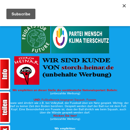
Köche-Nord.de
Werbung:
Wir empfehlen an dieser Stelle die norddeutsche Nationalsportart:
Boßeln:
(unbezahlte Werbung)
UND:
Fußballtennis begegnet Squash: Fuwate
Bei Fuwate wird ähnlich wie z.B. bei Volleyball, der Fussball über ein Netz gespielt. Wichtig: der
Ball darf zu keiner Zeit den Boden berühren. Gespielt werden darf der Ball nur mit dem Fuß
oder Kopf. Eine Besonderheit von Fuwate ist, dass der Ball ähnlich wie beim Squash, auch
über die Wände gespielt werden darf.
Klicken Sie hier!
(unbezahlte Werbung)
Wir empfehlen: