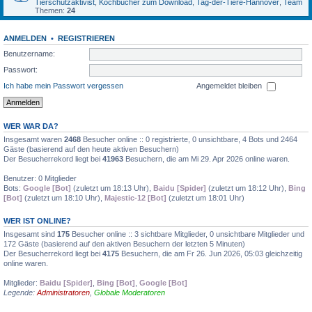
Tierschutzaktivist
,
Kochbücher zum Download
,
Tag-der-Tiere-Hannover
,
Team
Themen:
24
ANMELDEN
•
REGISTRIEREN
Benutzername:
Passwort:
Ich habe mein Passwort vergessen
Angemeldet bleiben
WER WAR DA?
Insgesamt waren
2468
Besucher online :: 0 registrierte, 0 unsichtbare, 4 Bots und 2464
Gäste (basierend auf den heute aktiven Besuchern)
Der Besucherrekord liegt bei
41963
Besuchern, die am Mi 29. Apr 2026 online waren.
Benutzer: 0 Mitglieder
Bots:
Google [Bot]
(zuletzt um 18:13 Uhr),
Baidu [Spider]
(zuletzt um 18:12 Uhr),
Bing
[Bot]
(zuletzt um 18:10 Uhr),
Majestic-12 [Bot]
(zuletzt um 18:01 Uhr)
WER IST ONLINE?
Insgesamt sind
175
Besucher online :: 3 sichtbare Mitglieder, 0 unsichtbare Mitglieder und
172 Gäste (basierend auf den aktiven Besuchern der letzten 5 Minuten)
Der Besucherrekord liegt bei
4175
Besuchern, die am Fr 26. Jun 2026, 05:03 gleichzeitig
online waren.
Mitglieder:
Baidu [Spider]
,
Bing [Bot]
,
Google [Bot]
Legende:
Administratoren
,
Globale Moderatoren