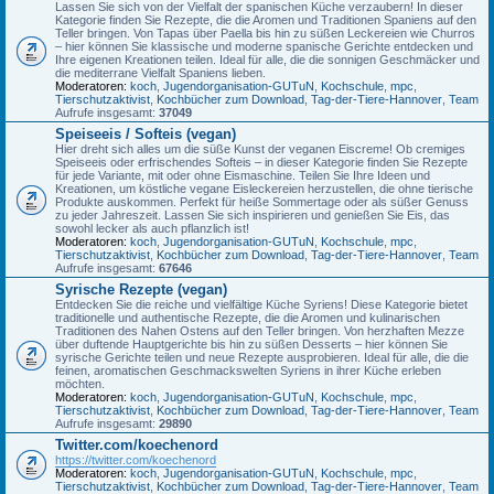
Lassen Sie sich von der Vielfalt der spanischen Küche verzaubern! In dieser
Kategorie finden Sie Rezepte, die die Aromen und Traditionen Spaniens auf den
Teller bringen. Von Tapas über Paella bis hin zu süßen Leckereien wie Churros
– hier können Sie klassische und moderne spanische Gerichte entdecken und
Ihre eigenen Kreationen teilen. Ideal für alle, die die sonnigen Geschmäcker und
die mediterrane Vielfalt Spaniens lieben.
Moderatoren:
koch
,
Jugendorganisation-GUTuN
,
Kochschule
,
mpc
,
Tierschutzaktivist
,
Kochbücher zum Download
,
Tag-der-Tiere-Hannover
,
Team
Aufrufe insgesamt:
37049
Speiseeis / Softeis (vegan)
Hier dreht sich alles um die süße Kunst der veganen Eiscreme! Ob cremiges
Speiseeis oder erfrischendes Softeis – in dieser Kategorie finden Sie Rezepte
für jede Variante, mit oder ohne Eismaschine. Teilen Sie Ihre Ideen und
Kreationen, um köstliche vegane Eisleckereien herzustellen, die ohne tierische
Produkte auskommen. Perfekt für heiße Sommertage oder als süßer Genuss
zu jeder Jahreszeit. Lassen Sie sich inspirieren und genießen Sie Eis, das
sowohl lecker als auch pflanzlich ist!
Moderatoren:
koch
,
Jugendorganisation-GUTuN
,
Kochschule
,
mpc
,
Tierschutzaktivist
,
Kochbücher zum Download
,
Tag-der-Tiere-Hannover
,
Team
Aufrufe insgesamt:
67646
Syrische Rezepte (vegan)
Entdecken Sie die reiche und vielfältige Küche Syriens! Diese Kategorie bietet
traditionelle und authentische Rezepte, die die Aromen und kulinarischen
Traditionen des Nahen Ostens auf den Teller bringen. Von herzhaften Mezze
über duftende Hauptgerichte bis hin zu süßen Desserts – hier können Sie
syrische Gerichte teilen und neue Rezepte ausprobieren. Ideal für alle, die die
feinen, aromatischen Geschmackswelten Syriens in ihrer Küche erleben
möchten.
Moderatoren:
koch
,
Jugendorganisation-GUTuN
,
Kochschule
,
mpc
,
Tierschutzaktivist
,
Kochbücher zum Download
,
Tag-der-Tiere-Hannover
,
Team
Aufrufe insgesamt:
29890
Twitter.com/koechenord
https://twitter.com/koechenord
Moderatoren:
koch
,
Jugendorganisation-GUTuN
,
Kochschule
,
mpc
,
Tierschutzaktivist
,
Kochbücher zum Download
,
Tag-der-Tiere-Hannover
,
Team