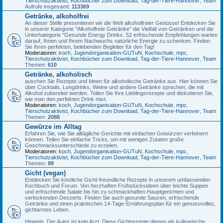
Tierschutzaktivist
,
Kochbücher zum Download
,
Tag-der-Tiere-Hannover
,
Team
Aufrufe insgesamt:
113369
Getränke, alkoholfrei
An dieser Stelle presentieren wir die Welt alkoholfreier Genüsse! Entdecken Sie
in unserer Kategorie "Alkoholfreie Getränke" die Vielfalt von Getränken und die
Unterhategorie "Gesunde Energy Drinks. 52 erfrischende Empfehlungen warten
darauf, Ihnen und Ihrem Nachwuchs natürliche Energie zu schenken. Finden
Sie Ihren perfekten, belebenden Begleiter für den Tag!
Moderatoren:
koch
,
Jugendorganisation-GUTuN
,
Kochschule
,
mpc
,
Tierschutzaktivist
,
Kochbücher zum Download
,
Tag-der-Tiere-Hannover
,
Team
Themen:
610
Getränke, alkoholisch
auschen Sie Rezepte und Ideen für alkoholische Getränke aus. Hier können Sie
über Cocktails, Longdrinks, Weine und andere Getränke sprechen, die mit
Alkohol zubereitet werden. Teilen Sie Ihre Lieblingsrezepte und diskutieren Sie,
wie man den perfekten Drink mixt.
Moderatoren:
koch
,
Jugendorganisation-GUTuN
,
Kochschule
,
mpc
,
Tierschutzaktivist
,
Kochbücher zum Download
,
Tag-der-Tiere-Hannover
,
Team
Themen:
2088
Gewürze im Alltag
Erfahren Sie, wie Sie alltägliche Gerichte mit einfachen Gewürzen verfeinern
können. Teilen Sie einfache Tricks, um mit wenigen Zutaten große
Geschmacksunterschiede zu erzielen.
Moderatoren:
koch
,
Jugendorganisation-GUTuN
,
Kochschule
,
mpc
,
Tierschutzaktivist
,
Kochbücher zum Download
,
Tag-der-Tiere-Hannover
,
Team
Themen:
89
Gicht (vegan)
Entdecken Sie köstliche Gicht-freundliche Rezepte in unserem umfassenden
Kochbuch und Forum. Von herzhaften Frühstücksideen über leichte Suppen
und erfrischende Salate bis hin zu schmackhaften Hauptgerichten und
verlockenden Desserts. Finden Sie auch gesunde Saucen, erfrischende
Getränke und einen praktischen 14-Tage-Ernährungsplan für ein genussvolles,
gichtarmes Leben.
Hinweis: Der Autor ist kein Arzt. Diese Gichtrezepte dienen als kulinarische