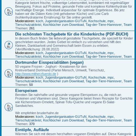
Kategorie betont frische, vollwertige Lebensmittel, kombiniert mit regelmäßiger
Bewegung. Fokus auf Proteine, gesunde Fette und komplexe Kohlenhydrate für
nachhaltige Energie. Individuell anpassbar für optimale Ergebnisse. Bis jetz
haben wir die Diäten Keto (mit gehobener Küche) und Low Carb
(kohlenhydratarme Ernährung) für Sie online gestellt.
Moderatoren:
koch
,
Jugendorganisation-GUTuN
,
Kochschule
,
mpc
,
Tierschutzaktivist
,
Kochbücher zum Download
,
Tag-der-Tiere-Hannover
,
Team
Themen:
261
Die schönsten Tischgebete für die Kinderkirche (PDF-BUCH)
In diesem Buch finden Sie liebevoll gestaltete Tischgebete, die speziell für Kinder
geschrieben wurden. Jedes Gebet ist einfach zu verstehen und hilft den
Kleinen, Dankbarkeit und Gemeinschaft beim Essen zu erleben.
(Veröffentlichung: 28.08.2022)
Moderatoren:
koch
,
Jugendorganisation-GUTuN
,
Kochschule
,
mpc
,
Tierschutzaktivist
,
Kochbücher zum Download
,
Tag-der-Tiere-Hannover
,
Team
Dortmunder Eisspezialitäten (vegan)
50 vegane Frozen - Joghurt - Kreationen für den
Kreisverband Dortmund (Partei Mensch, Umwelt, Tierschutz,
http://www.mitherzfuerdo.de
)
Moderatoren:
koch
,
Jugendorganisation-GUTuN
,
Kochschule
,
mpc
,
Tierschutzaktivist
,
Kochbücher zum Download
,
Tag-der-Tiere-Hannover
,
Team
Themen:
50
Eierspeisen
Bereiten Sie nahrhafte und gesunde vegane Eierspeisen zu, die reich an
Proteinen und Vitaminen sind. Diese Kategorie bietet Ihnen Rezepte für Gerichte
wie Kichererbsen-Omelett, Spinat-Tofu-Quiche und vegane Ei-Salat-
Sandwiches.
Wir empfehlen bruderhahn.de
Moderatoren:
koch
,
Jugendorganisation-GUTuN
,
Kochschule
,
mpc
,
Tierschutzaktivist
,
Kochbücher zum Download
,
Tag-der-Tiere-Hannover
,
Team
Themen:
370
Eintöpfe, Aufläufe
Wärmen Sie sich mit diesen herzhaften veganen Eintöpfen auf. Diese Kategorie