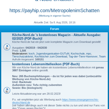
https://payhip.com/MetropolenimSchatten
(Werbung in eigener Sache)
Aktuelle Zeit: Sa 8. Aug 2026, 18:16
Forum
Köche-Nord.de 's kostenloses Magazin - Aktuelle Ausgabe:
02/2025 (PDF-Buch)!
Köche-Nord.de hat ein jetzt sein komplette Magazin zum Download gestellt!
Ausgaben:
04/2019 - 04/2030
Preis:
1,50€
Moderatoren:
koch
,
Jugendorganisation-GUTuN
,
Kochschule
,
mpc
,
Tierschutzaktivist
,
Kochbücher zum Download
,
Tag-der-Tiere-Hannover
,
Team
Aufrufe insgesamt:
169151
kostenloses Lebensmittellexikon (PDF-Buch)
Wir von Köche-Nord.de haben ein kostenloses Lebensmittellexikon mit
genau
3887 Einträgen
online gestellt.
Neu: 265 Buchempfehlungen – da ist für jeden was dabei (unbezahlte
Werbung von Köche-Nord.de)
Und: Backmalz
Außerdem neu: Tofu richtig zubereiten
Sowie: Bio (biologisch)
Letzte Aktualisierung war am 28.02.2023!
P.s. wir empfehlen jetzt als Werbung auch
https://www.omasgegenrechts-
deutschland.de
(wir haben allerdings auch mit dieser Seite nichts zu tun und sind nur Fans von
den "Omas gegen Rechts")!