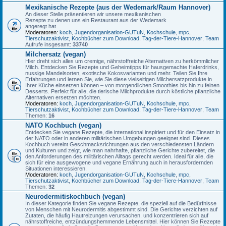
Mexikanische Rezepte (aus der Wedemark/Raum Hannover)
An dieser Stelle präsentieren wir unsere mexikanischen
Rezepte zu denen uns ein Restaurant aus der Wedemark
angeregt hat.
Moderatoren:
koch
,
Jugendorganisation-GUTuN
,
Kochschule
,
mpc
,
Tierschutzaktivist
,
Kochbücher zum Download
,
Tag-der-Tiere-Hannover
,
Team
Aufrufe insgesamt:
33740
Milchersatz (vegan)
Hier dreht sich alles um cremige, nährstoffreiche Alternativen zu herkömmlicher
Milch. Entdecken Sie Rezepte und Geheimtipps für hausgemachte Haferdrinks,
nussige Mandelsorten, exotische Kokosvarianten und mehr. Teilen Sie Ihre
Erfahrungen und lernen Sie, wie Sie diese vielseitigen Milchersatzprodukte in
Ihrer Küche einsetzen können – von morgendlichen Smoothies bis hin zu feinen
Desserts. Perfekt für alle, die tierische Milchprodukte durch köstliche pflanzliche
Alternativen ersetzen möchten.
Moderatoren:
koch
,
Jugendorganisation-GUTuN
,
Kochschule
,
mpc
,
Tierschutzaktivist
,
Kochbücher zum Download
,
Tag-der-Tiere-Hannover
,
Team
Themen:
16
NATO Kochbuch (vegan)
Entdecken Sie vegane Rezepte, die international inspiriert und für den Einsatz in
der NATO oder in anderen militärischen Umgebungen geeignet sind. Dieses
Kochbuch vereint Geschmacksrichtungen aus den verschiedensten Ländern
und Kulturen und zeigt, wie man nahrhafte, pflanzliche Gerichte zubereitet, die
den Anforderungen des militärischen Alltags gerecht werden. Ideal für alle, die
sich für eine ausgewogene und vegane Ernährung auch in herausfordernden
Situationen interessieren.
Moderatoren:
koch
,
Jugendorganisation-GUTuN
,
Kochschule
,
mpc
,
Tierschutzaktivist
,
Kochbücher zum Download
,
Tag-der-Tiere-Hannover
,
Team
Themen:
32
Neurodermitiskochbuch (vegan)
In dieser Kategorie finden Sie vegane Rezepte, die speziell auf die Bedürfnisse
von Menschen mit Neurodermitis abgestimmt sind. Die Gerichte verzichten auf
Zutaten, die häufig Hautreizungen verursachen, und konzentrieren sich auf
nährstoffreiche, entzündungshemmende Lebensmittel. Hier können Sie Rezepte