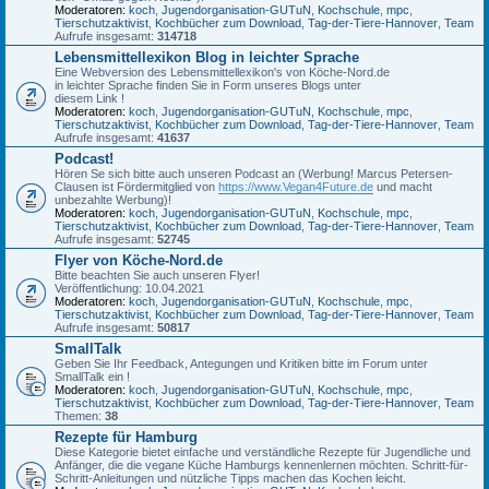
Moderatoren:
koch
,
Jugendorganisation-GUTuN
,
Kochschule
,
mpc
,
Tierschutzaktivist
,
Kochbücher zum Download
,
Tag-der-Tiere-Hannover
,
Team
Aufrufe insgesamt:
314718
Lebensmittellexikon Blog in leichter Sprache
Eine Webversion des Lebensmittellexikon's von Köche-Nord.de
in leichter Sprache finden Sie in Form unseres Blogs unter
diesem Link !
Moderatoren:
koch
,
Jugendorganisation-GUTuN
,
Kochschule
,
mpc
,
Tierschutzaktivist
,
Kochbücher zum Download
,
Tag-der-Tiere-Hannover
,
Team
Aufrufe insgesamt:
41637
Podcast!
Hören Se sich bitte auch unseren Podcast an (Werbung! Marcus Petersen-
Clausen ist Fördermitglied von
https://www.Vegan4Future.de
und macht
unbezahlte Werbung)!
Moderatoren:
koch
,
Jugendorganisation-GUTuN
,
Kochschule
,
mpc
,
Tierschutzaktivist
,
Kochbücher zum Download
,
Tag-der-Tiere-Hannover
,
Team
Aufrufe insgesamt:
52745
Flyer von Köche-Nord.de
Bitte beachten Sie auch unseren Flyer!
Veröffentlichung: 10.04.2021
Moderatoren:
koch
,
Jugendorganisation-GUTuN
,
Kochschule
,
mpc
,
Tierschutzaktivist
,
Kochbücher zum Download
,
Tag-der-Tiere-Hannover
,
Team
Aufrufe insgesamt:
50817
SmallTalk
Geben Sie Ihr Feedback, Antegungen und Kritiken bitte im Forum unter
SmallTalk ein !
Moderatoren:
koch
,
Jugendorganisation-GUTuN
,
Kochschule
,
mpc
,
Tierschutzaktivist
,
Kochbücher zum Download
,
Tag-der-Tiere-Hannover
,
Team
Themen:
38
Rezepte für Hamburg
Diese Kategorie bietet einfache und verständliche Rezepte für Jugendliche und
Anfänger, die die vegane Küche Hamburgs kennenlernen möchten. Schritt-für-
Schritt-Anleitungen und nützliche Tipps machen das Kochen leicht.