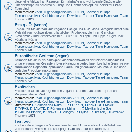
bietet eine Vielzahl an Rezepten für nahrhafte und wohltuende Eintöpfe wie
Linseneintopf, Kichererbsen-Curry und Gemüseeintopf, die perfekt für kalte
Tage sind.
Moderatoren:
koch
,
Jugendorganisation-GUTuN
,
Kochschule
,
mpc
,
Tierschutzaktivist
,
Kochbücher zum Download
,
Tag-der-Tiere-Hannover
,
Team
Themen:
829
Essig / Öl (vegan)
Entdecken Sie die Welt der veganen Essige und Öle! Diese Kategorie bietet eine
Vielzahl von hochwertigen, pflanzlichen Produkten, die Ihren Gerichten
Geschmack und Vielfalt verleihen. Teilen Sie Rezepte und Tipps für gesunde,
köstliche Küche!
Moderatoren:
koch
,
Jugendorganisation-GUTuN
,
Kochschule
,
mpc
,
Tierschutzaktivist
,
Kochbücher zum Download
,
Tag-der-Tiere-Hannover
,
Team
Themen:
68
Europäische Gerichte (vegan)
Tauchen Sie ein in die sonnigen Geschmackswelten der Mittelmeerländer mit
unseren veganen Rezepten. Diese Kategorie bietet Ihnen köstliche Gerichte wie
italienisches Caponata, spanische Paella und griechische Moussaka, die ohne
tierische Produkte auskommen.
Moderatoren:
koch
,
Jugendorganisation-GUTuN
,
Kochschule
,
mpc
,
Tierschutzaktivist
,
Kochbücher zum Download
,
Tag-der-Tiere-Hannover
,
Team
Themen:
52
Exotisches
Entdecken Sie die aufregendsten veganen Gerichte aus den tropischen
Regionen dieser Welt.
Moderatoren:
koch
,
Jugendorganisation-GUTuN
,
Kochschule
,
mpc
,
Tierschutzaktivist
,
Kochbücher zum Download
,
Tag-der-Tiere-Hannover
,
Team
Unterforen:
Chinesische Rezepte
,
SUPPEN
,
NACHOS ( Mexikanische Mais-Chips)
,
TAPAS
,
SALATE
,
Für unsere kleine Gäste
,
Mexikanische Spezialitäten
,
Grill und Pfanne
,
Steaks
,
Beilagen
,
Fajitas
,
Dessert
,
Getränke
Themen:
1673
Fastfood
Kochen Sie aufregende Gaumenfreuden nach! Unsere Fastfood-Kollektion
vereint kühne Aromen und knusprige Raffinesse für den ultimativen