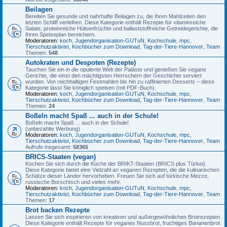
Beilagen
Bereiten Sie gesunde und nahrhafte Beilagen zu, die Ihren Mahlzeiten den
letzten Schliff verleihen. Diese Kategorie enthält Rezepte für vitaminreiche
Salate, proteinreiche Hülsenfrüchte und ballaststoffreiche Getreidegerichte, die
Ihren Speiseplan bereichern.
Moderatoren:
koch
,
Jugendorganisation-GUTuN
,
Kochschule
,
mpc
,
Tierschutzaktivist
,
Kochbücher zum Download
,
Tag-der-Tiere-Hannover
,
Team
Themen:
548
Autokraten und Despoten (Rezepte)
Tauchen Sie ein in die opulente Welt der Paläste und genießen Sie vegane
Gerichte, die einst den mächtigsten Herrschern der Geschichte serviert
wurden. Von reichhaltigen Festmahlen bis hin zu raffinierten Desserts – diese
Kategorie lässt Sie königlich speisen (mit PDF-Buch).
Moderatoren:
koch
,
Jugendorganisation-GUTuN
,
Kochschule
,
mpc
,
Tierschutzaktivist
,
Kochbücher zum Download
,
Tag-der-Tiere-Hannover
,
Team
Themen:
24
Boßeln macht Spaß ... auch in der Schule!
Boßeln macht Spaß ... auch in der Schule!
(unbezahlte Werbung)
Moderatoren:
koch
,
Jugendorganisation-GUTuN
,
Kochschule
,
mpc
,
Tierschutzaktivist
,
Kochbücher zum Download
,
Tag-der-Tiere-Hannover
,
Team
Aufrufe insgesamt:
58365
BRICS-Staaten (vegan)
Kochen Sie sich durch die Küche der BRIKT-Staaten (BRICS plus Türkei).
Diese Kategorie bietet eine Vielzahl an veganen Rezepten, die die kulinarischen
Schätze dieser Länder hervorheben. Freuen Sie sich auf türkische Mezze,
russische Borschtsch und vieles mehr.
Moderatoren:
koch
,
Jugendorganisation-GUTuN
,
Kochschule
,
mpc
,
Tierschutzaktivist
,
Kochbücher zum Download
,
Tag-der-Tiere-Hannover
,
Team
Themen:
17
Brot backen Rezepte
Lassen Sie sich inspirieren von kreativen und außergewöhnlichen Brotrezepten.
Diese Kategorie enthält Rezepte für veganes Nussbrot, fruchtiges Bananenbrot