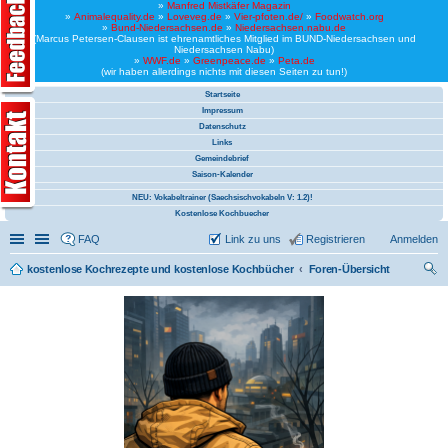
»
Manfred Mistkäfer Magazin
»
Animalequality.de
»
Loveveg.de
»
Vier-pfoten.de/
»
Foodwatch.org
»
Bund-Niedersachsen.de
»
Niedersachsen.nabu.de
(Marcus Petersen-Clausen ist ehrenamtliches Mitglied im BUND-Niedersachsen und
Niedersachsen Nabu)
»
WWF.de
»
Greenpeace.de
»
Peta.de
(wir haben allerdings nichts mit diesen Seiten zu tun!)
Startseite
Impressum
Datenschutz
Links
Gemeindebrief
Saison-Kalender
NEU: Vokabeltrainer (Saechsischvokabeln V: 1.2)!
Kostenlose Kochbuecher
Schnellzugriff
Linkliste
FAQ
Link zu uns
Registrieren
Anmelden
kostenlose Kochrezepte und kostenlose Kochbücher
Foren-Übersicht
uc
he