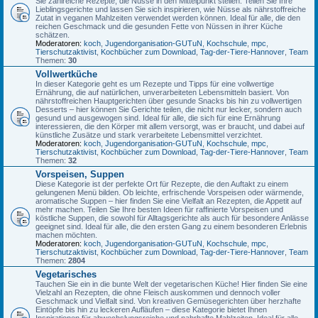
Sie zahlreiche Rezepte, die Nüsse in den Mittelpunkt stellen. Teilen Sie Ihre
Lieblingsgerichte und lassen Sie sich inspirieren, wie Nüsse als nährstoffreiche
Zutat in veganen Mahlzeiten verwendet werden können. Ideal für alle, die den
reichen Geschmack und die gesunden Fette von Nüssen in ihrer Küche
schätzen.
Moderatoren:
koch
,
Jugendorganisation-GUTuN
,
Kochschule
,
mpc
,
Tierschutzaktivist
,
Kochbücher zum Download
,
Tag-der-Tiere-Hannover
,
Team
Themen:
30
Vollwertküche
In dieser Kategorie geht es um Rezepte und Tipps für eine vollwertige
Ernährung, die auf natürlichen, unverarbeiteten Lebensmitteln basiert. Von
nährstoffreichen Hauptgerichten über gesunde Snacks bis hin zu vollwertigen
Desserts – hier können Sie Gerichte teilen, die nicht nur lecker, sondern auch
gesund und ausgewogen sind. Ideal für alle, die sich für eine Ernährung
interessieren, die den Körper mit allem versorgt, was er braucht, und dabei auf
künstliche Zusätze und stark verarbeitete Lebensmittel verzichtet.
Moderatoren:
koch
,
Jugendorganisation-GUTuN
,
Kochschule
,
mpc
,
Tierschutzaktivist
,
Kochbücher zum Download
,
Tag-der-Tiere-Hannover
,
Team
Themen:
32
Vorspeisen, Suppen
Diese Kategorie ist der perfekte Ort für Rezepte, die den Auftakt zu einem
gelungenen Menü bilden. Ob leichte, erfrischende Vorspeisen oder wärmende,
aromatische Suppen – hier finden Sie eine Vielfalt an Rezepten, die Appetit auf
mehr machen. Teilen Sie Ihre besten Ideen für raffinierte Vorspeisen und
köstliche Suppen, die sowohl für Alltagsgerichte als auch für besondere Anlässe
geeignet sind. Ideal für alle, die den ersten Gang zu einem besonderen Erlebnis
machen möchten.
Moderatoren:
koch
,
Jugendorganisation-GUTuN
,
Kochschule
,
mpc
,
Tierschutzaktivist
,
Kochbücher zum Download
,
Tag-der-Tiere-Hannover
,
Team
Themen:
2804
Vegetarisches
Tauchen Sie ein in die bunte Welt der vegetarischen Küche! Hier finden Sie eine
Vielzahl an Rezepten, die ohne Fleisch auskommen und dennoch voller
Geschmack und Vielfalt sind. Von kreativen Gemüsegerichten über herzhafte
Eintöpfe bis hin zu leckeren Aufläufen – diese Kategorie bietet Ihnen
Inspirationen für abwechslungsreiche und nahrhafte Mahlzeiten. Ideal für alle,