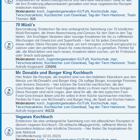
die ihre Ernährung pflanzenbasiert gestalten und neue vegetarische Rezepte
entdecken möchten.
Moderatoren:
koch
,
Jugendorganisation-GUTuN
,
Kochschule
,
mpc
,
Tierschutzaktivist
,
Kochbücher zum Download
,
Tag-der-Tiere-Hannover
,
Team
Themen:
926
70 Müsli's
Beschreibung: Entdecken Sie eine umfangreiche Sammlung von 70 köstlichen
Müsli-Rezepten, die Ihnen Abwechslung und Genuss für den Start in den Tag
bieten. Von fruchtigen Varianten über nussige Kreationen bis hin zu raffinierten
Mischungen mit Gewürzen und Superfoods – hier ist für jeden Geschmack
etwas dabei. Diese Rezepte sind ideal, um sich morgens schnell und gesund zu
stärken oder den perfekten Snack für zwischendurch zu genießen. Perfekt für
alle, die Müsli lieben und nach neuen, kreativen Ideen suchen, um ihr Frühstück
oder Snack aufzupeppen.
Moderatoren:
koch
,
Jugendorganisation-GUTuN
,
Kochschule
,
mpc
,
Tierschutzaktivist
,
Kochbücher zum Download
,
Tag-der-Tiere-Hannover
,
Team
Aufrufe insgesamt:
135606
Mc Donalds und Burger King Kochbuch
Hier finden Sie Rezepte, die inspiriert sind von den beliebten Klassikern aus den
Menüs von McDonald's und Burger King. Ob saftige Burger, knusprige Pommes
oder leckere Desserts – hier können Sie Gerichte nachkochen, die den
Geschmack dieser Fast-Food-Giganten direkt zu Ihnen nach Hause bringen.
Diese Rezepte sind nicht vegan, aber ideal für alle, die den typischen Fast-
Food-Geschmack lieben und ihn selbst in ihrer Küche nachmachen möchten.
Perfekt für Fans von McDonald's und Burger King, die Spaß am Kochen haben.
Moderatoren:
koch
,
Jugendorganisation-GUTuN
,
Kochschule
,
mpc
,
Tierschutzaktivist
,
Kochbücher zum Download
,
Tag-der-Tiere-Hannover
,
Team
Aufrufe insgesamt:
44132
Veganes Kochbuch
Entdecken Sie eine umfangreiche Sammlung von rein pflanzlichen Rezepten in
diesem veganen Kochbuch. Ob einfache Alltagsgerichte, raffinierte Menüs für
besondere Anlässe oder köstliche Desserts – hier finden Sie Inspirationen für
jede Mahlzeit.
(Veröffentlichung: 02.01.2023)
Moderatoren:
koch
,
Jugendorganisation-GUTuN
,
Kochschule
,
mpc
,