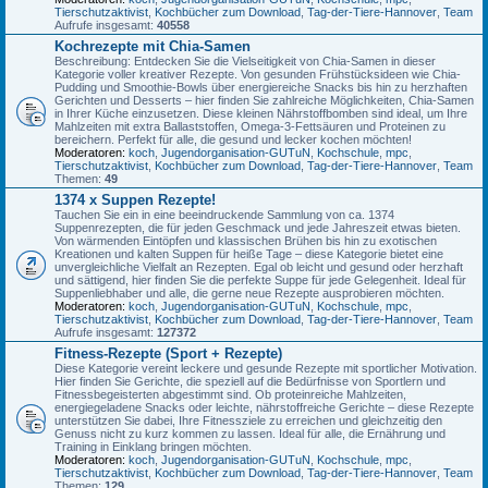
Tierschutzaktivist
,
Kochbücher zum Download
,
Tag-der-Tiere-Hannover
,
Team
Aufrufe insgesamt:
40558
Kochrezepte mit Chia-Samen
Beschreibung: Entdecken Sie die Vielseitigkeit von Chia-Samen in dieser
Kategorie voller kreativer Rezepte. Von gesunden Frühstücksideen wie Chia-
Pudding und Smoothie-Bowls über energiereiche Snacks bis hin zu herzhaften
Gerichten und Desserts – hier finden Sie zahlreiche Möglichkeiten, Chia-Samen
in Ihrer Küche einzusetzen. Diese kleinen Nährstoffbomben sind ideal, um Ihre
Mahlzeiten mit extra Ballaststoffen, Omega-3-Fettsäuren und Proteinen zu
bereichern. Perfekt für alle, die gesund und lecker kochen möchten!
Moderatoren:
koch
,
Jugendorganisation-GUTuN
,
Kochschule
,
mpc
,
Tierschutzaktivist
,
Kochbücher zum Download
,
Tag-der-Tiere-Hannover
,
Team
Themen:
49
1374 x Suppen Rezepte!
Tauchen Sie ein in eine beeindruckende Sammlung von ca. 1374
Suppenrezepten, die für jeden Geschmack und jede Jahreszeit etwas bieten.
Von wärmenden Eintöpfen und klassischen Brühen bis hin zu exotischen
Kreationen und kalten Suppen für heiße Tage – diese Kategorie bietet eine
unvergleichliche Vielfalt an Rezepten. Egal ob leicht und gesund oder herzhaft
und sättigend, hier finden Sie die perfekte Suppe für jede Gelegenheit. Ideal für
Suppenliebhaber und alle, die gerne neue Rezepte ausprobieren möchten.
Moderatoren:
koch
,
Jugendorganisation-GUTuN
,
Kochschule
,
mpc
,
Tierschutzaktivist
,
Kochbücher zum Download
,
Tag-der-Tiere-Hannover
,
Team
Aufrufe insgesamt:
127372
Fitness-Rezepte (Sport + Rezepte)
Diese Kategorie vereint leckere und gesunde Rezepte mit sportlicher Motivation.
Hier finden Sie Gerichte, die speziell auf die Bedürfnisse von Sportlern und
Fitnessbegeisterten abgestimmt sind. Ob proteinreiche Mahlzeiten,
energiegeladene Snacks oder leichte, nährstoffreiche Gerichte – diese Rezepte
unterstützen Sie dabei, Ihre Fitnessziele zu erreichen und gleichzeitig den
Genuss nicht zu kurz kommen zu lassen. Ideal für alle, die Ernährung und
Training in Einklang bringen möchten.
Moderatoren:
koch
,
Jugendorganisation-GUTuN
,
Kochschule
,
mpc
,
Tierschutzaktivist
,
Kochbücher zum Download
,
Tag-der-Tiere-Hannover
,
Team
Themen:
129