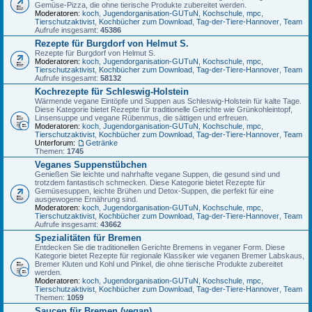
Gemüse-Pizza, die ohne tierische Produkte zubereitet werden.
Moderatoren:
koch
,
Jugendorganisation-GUTuN
,
Kochschule
,
mpc
,
Tierschutzaktivist
,
Kochbücher zum Download
,
Tag-der-Tiere-Hannover
,
Team
Aufrufe insgesamt:
45386
Rezepte für Burgdorf von Helmut S.
Rezepte für Burgdorf von Helmut S.
Moderatoren:
koch
,
Jugendorganisation-GUTuN
,
Kochschule
,
mpc
,
Tierschutzaktivist
,
Kochbücher zum Download
,
Tag-der-Tiere-Hannover
,
Team
Aufrufe insgesamt:
58132
Kochrezepte für Schleswig-Holstein
Wärmende vegane Eintöpfe und Suppen aus Schleswig-Holstein für kalte Tage.
Diese Kategorie bietet Rezepte für traditionelle Gerichte wie Grünkohleintopf,
Linsensuppe und vegane Rübenmus, die sättigen und erfreuen.
Moderatoren:
koch
,
Jugendorganisation-GUTuN
,
Kochschule
,
mpc
,
Tierschutzaktivist
,
Kochbücher zum Download
,
Tag-der-Tiere-Hannover
,
Team
Unterforum:
Getränke
Themen:
1745
Veganes Suppenstübchen
Genießen Sie leichte und nahrhafte vegane Suppen, die gesund sind und
trotzdem fantastisch schmecken. Diese Kategorie bietet Rezepte für
Gemüsesuppen, leichte Brühen und Detox-Suppen, die perfekt für eine
ausgewogene Ernährung sind.
Moderatoren:
koch
,
Jugendorganisation-GUTuN
,
Kochschule
,
mpc
,
Tierschutzaktivist
,
Kochbücher zum Download
,
Tag-der-Tiere-Hannover
,
Team
Aufrufe insgesamt:
43662
Spezialitäten für Bremen
Entdecken Sie die traditionellen Gerichte Bremens in veganer Form. Diese
Kategorie bietet Rezepte für regionale Klassiker wie veganen Bremer Labskaus,
Bremer Kluten und Kohl und Pinkel, die ohne tierische Produkte zubereitet
werden.
Moderatoren:
koch
,
Jugendorganisation-GUTuN
,
Kochschule
,
mpc
,
Tierschutzaktivist
,
Kochbücher zum Download
,
Tag-der-Tiere-Hannover
,
Team
Themen:
1059
Saucen für Bremen (vegan)