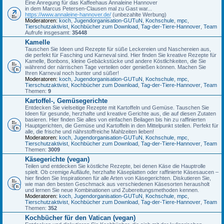
Eine Anregung für das Kaffeehaus Annaleine Hannover
in dem Marcus Petersen-Clausen mal zu Gast war...
https://www.annaleine-hannover.de/
(unbezahlte Werbung)
Moderatoren:
koch
,
Jugendorganisation-GUTuN
,
Kochschule
,
mpc
,
Tierschutzaktivist
,
Kochbücher zum Download
,
Tag-der-Tiere-Hannover
,
Team
Aufrufe insgesamt:
35448
Kamelle
Tauschen Sie Ideen und Rezepte für süße Leckereien und Naschereien aus,
die perfekt für Fasching und Karneval sind. Hier finden Sie kreative Rezepte für
Kamelle, Bonbons, kleine Gebäckstücke und andere Köstlichkeiten, die Sie
während der närrischen Tage verteilen oder genießen können. Machen Sie
Ihren Karneval noch bunter und süßer!
Moderatoren:
koch
,
Jugendorganisation-GUTuN
,
Kochschule
,
mpc
,
Tierschutzaktivist
,
Kochbücher zum Download
,
Tag-der-Tiere-Hannover
,
Team
Themen:
9
Kartoffel-, Gemüsegerichte
Entdecken Sie vielseitige Rezepte mit Kartoffeln und Gemüse. Tauschen Sie
Ideen für gesunde, herzhafte und kreative Gerichte aus, die auf diesen Zutaten
basieren. Hier finden Sie alles von einfachen Beilagen bis hin zu raffinierten
Hauptgerichten, die Gemüse und Kartoffeln in den Mittelpunkt stellen. Perfekt für
alle, die frische und nährstoffreiche Mahlzeiten lieben!
Moderatoren:
koch
,
Jugendorganisation-GUTuN
,
Kochschule
,
mpc
,
Tierschutzaktivist
,
Kochbücher zum Download
,
Tag-der-Tiere-Hannover
,
Team
Themen:
3009
Käsegerichte (vegan)
Teilen und entdecken Sie köstliche Rezepte, bei denen Käse die Hauptrolle
spielt. Ob cremige Aufläufe, herzhafte Käseplatten oder raffinierte Käsesaucen –
hier finden Sie Inspirationen für alle Arten von Käsegerichten. Diskutieren Sie,
wie man den besten Geschmack aus verschiedenen Käsesorten herausholt
und lernen Sie neue Kombinationen und Zubereitungsmethoden kennen.
Moderatoren:
koch
,
Jugendorganisation-GUTuN
,
Kochschule
,
mpc
,
Tierschutzaktivist
,
Kochbücher zum Download
,
Tag-der-Tiere-Hannover
,
Team
Themen:
352
Kochbücher für den Vatican (vegan)