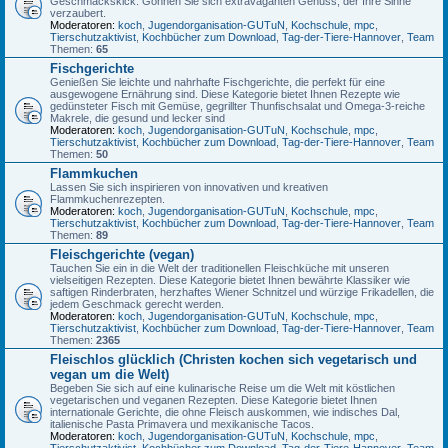
Geschmackskick. Gönnen Sie sich extravaganten Genuss, der Ihre Sinne
verzaubert.
Moderatoren:
koch
,
Jugendorganisation-GUTuN
,
Kochschule
,
mpc
,
Tierschutzaktivist
,
Kochbücher zum Download
,
Tag-der-Tiere-Hannover
,
Team
Themen:
65
Fischgerichte
Genießen Sie leichte und nahrhafte Fischgerichte, die perfekt für eine
ausgewogene Ernährung sind. Diese Kategorie bietet Ihnen Rezepte wie
gedünsteter Fisch mit Gemüse, gegrillter Thunfischsalat und Omega-3-reiche
Makrele, die gesund und lecker sind
Moderatoren:
koch
,
Jugendorganisation-GUTuN
,
Kochschule
,
mpc
,
Tierschutzaktivist
,
Kochbücher zum Download
,
Tag-der-Tiere-Hannover
,
Team
Themen:
50
Flammkuchen
Lassen Sie sich inspirieren von innovativen und kreativen
Flammkuchenrezepten.
Moderatoren:
koch
,
Jugendorganisation-GUTuN
,
Kochschule
,
mpc
,
Tierschutzaktivist
,
Kochbücher zum Download
,
Tag-der-Tiere-Hannover
,
Team
Themen:
89
Fleischgerichte (vegan)
Tauchen Sie ein in die Welt der traditionellen Fleischküche mit unseren
vielseitigen Rezepten. Diese Kategorie bietet Ihnen bewährte Klassiker wie
saftigen Rinderbraten, herzhaftes Wiener Schnitzel und würzige Frikadellen, die
jedem Geschmack gerecht werden.
Moderatoren:
koch
,
Jugendorganisation-GUTuN
,
Kochschule
,
mpc
,
Tierschutzaktivist
,
Kochbücher zum Download
,
Tag-der-Tiere-Hannover
,
Team
Themen:
2365
Fleischlos glücklich (Christen kochen sich vegetarisch und
vegan um die Welt)
Begeben Sie sich auf eine kulinarische Reise um die Welt mit köstlichen
vegetarischen und veganen Rezepten. Diese Kategorie bietet Ihnen
internationale Gerichte, die ohne Fleisch auskommen, wie indisches Dal,
italienische Pasta Primavera und mexikanische Tacos.
Moderatoren:
koch
,
Jugendorganisation-GUTuN
,
Kochschule
,
mpc
,
Tierschutzaktivist
,
Kochbücher zum Download
,
Tag-der-Tiere-Hannover
,
Team