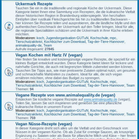
Uckermark Rezepte
Tauchen Sie ein in die traditionelle und regionale Küche der Uckermark. Diese
Kategorie bietet Ihnen eine Sammlung von Rezepten, die die kulinarische Vielfalt
dieser historischen Region in Brandenburg widerspiegeln. Von herzhaften
Eintöpfen über rustikale Fleischgerichte bis hin zu traditionellen Backwaren –
hier können Sie Rezepte teilen und ausprobieren, die die ländliche Idylle und den
authentischen Geschmack der Uckermark auf den Teller bringen. Ideal für alle,
die regionale Spezialitäten schätzen und die Uckermark in ihrer Küche erleben
möchten.
Moderatoren:
koch
,
Jugendorganisation-GUTuN
,
Kochschule
,
mpc
,
Tierschutzaktivist
,
Kochbücher zum Download
,
Tag-der-Tiere-Hannover
,
animalequality-de
,
Team
Aufrufe insgesamt:
27845
Vegan Kochen mit Hartz IV (vegan)
Hier finden Sie kreative und kostengünstige vegane Rezepte, die speziell für ein
kleines Budget entwickelt wurden. Diese Kategorie bietet Ideen für leckere und
nahrhafte Gerichte, die auch mit begrenzten Mitteln zubereitet werden können.
Tauschen Sie Tipps aus, wie man preiswerte Zutaten optimal nutzt, um gesunde
und schmackhafte Mahlzeiten zu zaubern. Ideal für alle, die sich vegan
ernähren möchten, ohne dabei das Budget zu sprengen.
Moderatoren:
koch
,
Jugendorganisation-GUTuN
,
Kochschule
,
mpc
,
Tierschutzaktivist
,
Kochbücher zum Download
,
Tag-der-Tiere-Hannover
,
Team
Themen:
94
Vegane Rezepte von www.animalequality.de (vegan)
Entdecken Sie köstliche vegane Rezepte auf
www.animalequality.de
(vegan).
Teilen Sie, lassen Sie sich inspirieren und genießen Sie eine pflanzliche
kulinarische Reise in unserem Forum
Moderatoren:
koch
,
Jugendorganisation-GUTuN
,
Kochschule
,
mpc
,
Tierschutzaktivist
,
Kochbücher zum Download
,
Tag-der-Tiere-Hannover
,
Team
Themen:
759
Vegan Nüsse-Rezepte (vegan)
In dieser Kategorie dreht sich alles um die Vielfalt und den Geschmack von
Nüssen in der veganen Küche. Ob als Zutat für cremige Saucen, als knusprige
Ergänzung zu Salaten oder als Basis für pflanzliche Milch und Käse – hier finden