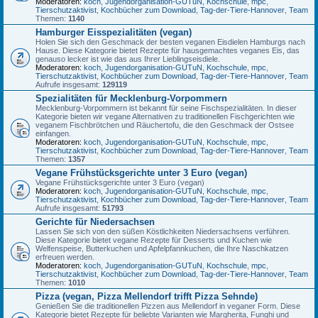
Moderatoren:
koch
,
Jugendorganisation-GUTuN
,
Kochschule
,
mpc
,
Tierschutzaktivist
,
Kochbücher zum Download
,
Tag-der-Tiere-Hannover
,
Team
Themen:
1140
Hamburger Eisspezialitäten (vegan)
Holen Sie sich den Geschmack der besten veganen Eisdielen Hamburgs nach
Hause. Diese Kategorie bietet Rezepte für hausgemachtes veganes Eis, das
genauso lecker ist wie das aus Ihrer Lieblingseisdiele.
Moderatoren:
koch
,
Jugendorganisation-GUTuN
,
Kochschule
,
mpc
,
Tierschutzaktivist
,
Kochbücher zum Download
,
Tag-der-Tiere-Hannover
,
Team
Aufrufe insgesamt:
129119
Spezialitäten für Mecklenburg-Vorpommern
Mecklenburg-Vorpommern ist bekannt für seine Fischspezialitäten. In dieser
Kategorie bieten wir vegane Alternativen zu traditionellen Fischgerichten wie
veganem Fischbrötchen und Räuchertofu, die den Geschmack der Ostsee
einfangen.
Moderatoren:
koch
,
Jugendorganisation-GUTuN
,
Kochschule
,
mpc
,
Tierschutzaktivist
,
Kochbücher zum Download
,
Tag-der-Tiere-Hannover
,
Team
Themen:
1357
Vegane Frühstücksgerichte unter 3 Euro (vegan)
Vegane Frühstücksgerichte unter 3 Euro (vegan)
Moderatoren:
koch
,
Jugendorganisation-GUTuN
,
Kochschule
,
mpc
,
Tierschutzaktivist
,
Kochbücher zum Download
,
Tag-der-Tiere-Hannover
,
Team
Aufrufe insgesamt:
51793
Gerichte für Niedersachsen
Lassen Sie sich von den süßen Köstlichkeiten Niedersachsens verführen.
Diese Kategorie bietet vegane Rezepte für Desserts und Kuchen wie
Welfenspeise, Butterkuchen und Apfelpfannkuchen, die Ihre Naschkatzen
erfreuen werden.
Moderatoren:
koch
,
Jugendorganisation-GUTuN
,
Kochschule
,
mpc
,
Tierschutzaktivist
,
Kochbücher zum Download
,
Tag-der-Tiere-Hannover
,
Team
Themen:
1010
Pizza (vegan, Pizza Mellendorf trifft Pizza Sehnde)
Genießen Sie die traditionellen Pizzen aus Mellendorf in veganer Form. Diese
Kategorie bietet Rezepte für beliebte Varianten wie Margherita, Funghi und