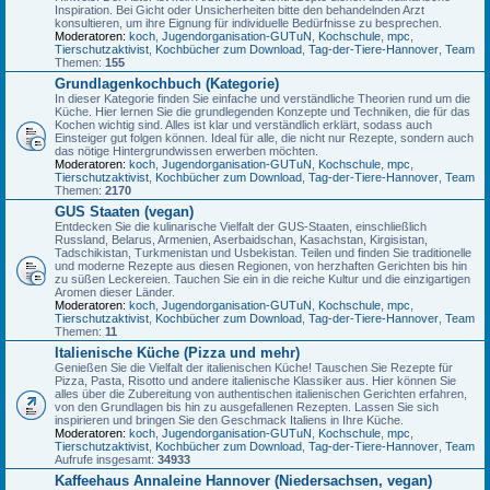
Inspiration. Bei Gicht oder Unsicherheiten bitte den behandelnden Arzt
konsultieren, um ihre Eignung für individuelle Bedürfnisse zu besprechen.
Moderatoren:
koch
,
Jugendorganisation-GUTuN
,
Kochschule
,
mpc
,
Tierschutzaktivist
,
Kochbücher zum Download
,
Tag-der-Tiere-Hannover
,
Team
Themen:
155
Grundlagenkochbuch (Kategorie)
In dieser Kategorie finden Sie einfache und verständliche Theorien rund um die
Küche. Hier lernen Sie die grundlegenden Konzepte und Techniken, die für das
Kochen wichtig sind. Alles ist klar und verständlich erklärt, sodass auch
Einsteiger gut folgen können. Ideal für alle, die nicht nur Rezepte, sondern auch
das nötige Hintergrundwissen erwerben möchten.
Moderatoren:
koch
,
Jugendorganisation-GUTuN
,
Kochschule
,
mpc
,
Tierschutzaktivist
,
Kochbücher zum Download
,
Tag-der-Tiere-Hannover
,
Team
Themen:
2170
GUS Staaten (vegan)
Entdecken Sie die kulinarische Vielfalt der GUS-Staaten, einschließlich
Russland, Belarus, Armenien, Aserbaidschan, Kasachstan, Kirgisistan,
Tadschikistan, Turkmenistan und Usbekistan. Teilen und finden Sie traditionelle
und moderne Rezepte aus diesen Regionen, von herzhaften Gerichten bis hin
zu süßen Leckereien. Tauchen Sie ein in die reiche Kultur und die einzigartigen
Aromen dieser Länder.
Moderatoren:
koch
,
Jugendorganisation-GUTuN
,
Kochschule
,
mpc
,
Tierschutzaktivist
,
Kochbücher zum Download
,
Tag-der-Tiere-Hannover
,
Team
Themen:
11
Italienische Küche (Pizza und mehr)
Genießen Sie die Vielfalt der italienischen Küche! Tauschen Sie Rezepte für
Pizza, Pasta, Risotto und andere italienische Klassiker aus. Hier können Sie
alles über die Zubereitung von authentischen italienischen Gerichten erfahren,
von den Grundlagen bis hin zu ausgefallenen Rezepten. Lassen Sie sich
inspirieren und bringen Sie den Geschmack Italiens in Ihre Küche.
Moderatoren:
koch
,
Jugendorganisation-GUTuN
,
Kochschule
,
mpc
,
Tierschutzaktivist
,
Kochbücher zum Download
,
Tag-der-Tiere-Hannover
,
Team
Aufrufe insgesamt:
34933
Kaffeehaus Annaleine Hannover (Niedersachsen, vegan)