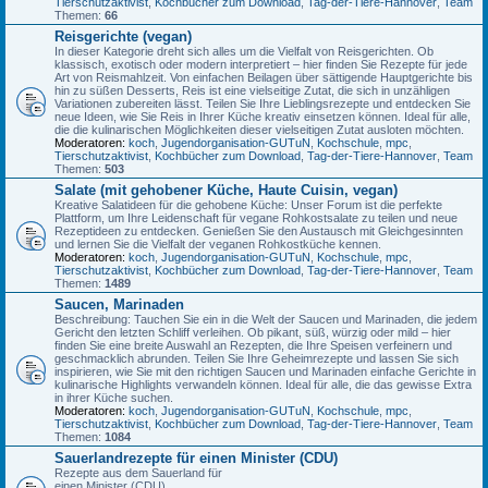
Tierschutzaktivist
,
Kochbücher zum Download
,
Tag-der-Tiere-Hannover
,
Team
Themen:
66
Reisgerichte (vegan)
In dieser Kategorie dreht sich alles um die Vielfalt von Reisgerichten. Ob
klassisch, exotisch oder modern interpretiert – hier finden Sie Rezepte für jede
Art von Reismahlzeit. Von einfachen Beilagen über sättigende Hauptgerichte bis
hin zu süßen Desserts, Reis ist eine vielseitige Zutat, die sich in unzähligen
Variationen zubereiten lässt. Teilen Sie Ihre Lieblingsrezepte und entdecken Sie
neue Ideen, wie Sie Reis in Ihrer Küche kreativ einsetzen können. Ideal für alle,
die die kulinarischen Möglichkeiten dieser vielseitigen Zutat ausloten möchten.
Moderatoren:
koch
,
Jugendorganisation-GUTuN
,
Kochschule
,
mpc
,
Tierschutzaktivist
,
Kochbücher zum Download
,
Tag-der-Tiere-Hannover
,
Team
Themen:
503
Salate (mit gehobener Küche, Haute Cuisin, vegan)
Kreative Salatideen für die gehobene Küche: Unser Forum ist die perfekte
Plattform, um Ihre Leidenschaft für vegane Rohkostsalate zu teilen und neue
Rezeptideen zu entdecken. Genießen Sie den Austausch mit Gleichgesinnten
und lernen Sie die Vielfalt der veganen Rohkostküche kennen.
Moderatoren:
koch
,
Jugendorganisation-GUTuN
,
Kochschule
,
mpc
,
Tierschutzaktivist
,
Kochbücher zum Download
,
Tag-der-Tiere-Hannover
,
Team
Themen:
1489
Saucen, Marinaden
Beschreibung: Tauchen Sie ein in die Welt der Saucen und Marinaden, die jedem
Gericht den letzten Schliff verleihen. Ob pikant, süß, würzig oder mild – hier
finden Sie eine breite Auswahl an Rezepten, die Ihre Speisen verfeinern und
geschmacklich abrunden. Teilen Sie Ihre Geheimrezepte und lassen Sie sich
inspirieren, wie Sie mit den richtigen Saucen und Marinaden einfache Gerichte in
kulinarische Highlights verwandeln können. Ideal für alle, die das gewisse Extra
in ihrer Küche suchen.
Moderatoren:
koch
,
Jugendorganisation-GUTuN
,
Kochschule
,
mpc
,
Tierschutzaktivist
,
Kochbücher zum Download
,
Tag-der-Tiere-Hannover
,
Team
Themen:
1084
Sauerlandrezepte für einen Minister (CDU)
Rezepte aus dem Sauerland für
einen Minister (CDU)