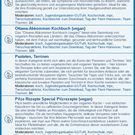
austauschen, die helfen, die Symptome von Neurodermitis zu lindern, während
Sie gleichzeitig leckere und ausgewogene Mahlzeiten genießen. Ideal für alle,
die ihre Ernährung gezielt zur Unterstützung ihrer Hautgesundheit einsetzen
möchten.
Moderatoren:
koch
,
Jugendorganisation-GUTuN
,
Kochschule
,
mpc
,
Tierschutzaktivist
,
Kochbücher zum Download
,
Tag-der-Tiere-Hannover
,
Team
Themen:
24
Ottawa-Abkommen Kochbuch (vegan)
Das "Ottawa-Abkommen Kochbuch (vegan)" bietet eine Sammlung von
veganen Rezepten aus Ländern, die das Ottawa-Abkommen unterzeichnet
haben, mit dem Fokus auf nachhaltige, gesunde und tierfreundliche Gerichte.
Moderatoren:
koch
,
Jugendorganisation-GUTuN
,
Kochschule
,
mpc
,
Tierschutzaktivist
,
Kochbücher zum Download
,
Tag-der-Tiere-Hannover
,
Team
Themen:
165
Pasteten, Terrinen
In dieser Kategorie dreht sich alles um die Kunst der Pasteten und Terrinen. Von
herzhaften bis zu feinen vegetarischen und veganen Varianten – hier können
Sie Rezepte teilen und sich inspirieren lassen. Lernen Sie, wie Sie diese
eleganten Gerichte zubereiten, die sich perfekt für besondere Anlässe oder als
beeindruckende Vorspeisen eignen. Tauschen Sie Tipps und Tricks aus, um die
perfekte Konsistenz und den besten Geschmack zu erzielen. Ideal für alle, die
klassische und kreative Pasteten und Terrinen in ihrer Küche meistern möchten.
Moderatoren:
koch
,
Jugendorganisation-GUTuN
,
Kochschule
,
mpc
,
Tierschutzaktivist
,
Kochbücher zum Download
,
Tag-der-Tiere-Hannover
,
Team
Themen:
84
Pilze Rezepte Special Pilzrezepte (vegan)
Pilze bieten unendliche Möglichkeiten in der veganen Küche – von einfachen
Klassikern bis hin zu raffinierten Gourmetgerichten. In dieser Kategorie finden
Sie eine breite Palette an Rezepten, die die Vielseitigkeit von Pilzen voll
ausschöpfen. Ob als herzhaftes Hauptgericht, delikate Vorspeise oder kreative
Beilage – tauschen Sie Ihre liebsten Pilzrezepte aus und lassen Sie sich
inspirieren, wie man aus Pilzen wahre Geschmackserlebnisse zaubern kann.
Ideal für Pilzliebhaber und alle, die die Geheimnisse dieser wunderbaren Zutat
entdecken möchten.
Moderatoren:
koch
,
Jugendorganisation-GUTuN
,
Kochschule
,
mpc
,