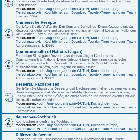
und würziges Kräuterbrot, die Abwechslung und neuen Geschmack auf Ihren
Tisch bringen.
Moderatoren:
koch
,
Jugendorganisation-GUTuN
,
Kochschule
,
mpc
,
Tierschutzaktivist
,
Kochbücher zum Download
,
Tag-der-Tiere-Hannover
,
Team
Themen:
1059
Chinesische Rezepte
Genießen Sie die Vielfalt der Dim Sum und Dumplings. Diese Kategorie enthält
Rezepte für gedämpfte und gebratene Teigtaschen, die mit köstlichen Füllungen
wie Gemüse, Pilzen und Tofu gefüllt sind.
Moderatoren:
koch
,
Jugendorganisation-GUTuN
,
Kochschule
,
mpc
,
Tierschutzaktivist
,
Kochbücher zum Download
,
Tag-der-Tiere-Hannover
,
Team
Aufrufe insgesamt:
40520
Commonwealth of Nations (vegan)
Entdecken Sie vegane Rezepte aus den vielfältigen Ländern des
Commonwealth of Nations. Diese Kategorie bietet Ihnen eine kulinarische
Weltreise von indischem Curry über karibische Jerk-Gerichte bis hin zu
australischem Pavlova, alles veganisiert und köstlich.
Moderatoren:
koch
,
Jugendorganisation-GUTuN
,
Kochschule
,
mpc
,
Tierschutzaktivist
,
Kochbücher zum Download
,
Tag-der-Tiere-Hannover
,
Team
Aufrufe insgesamt:
33889
Desserts, Nachspeisen
Genießen Sie klassische Desserts und Nachspeisen in einer veganen Variante.
Diese Kategorie enthält Rezepte für beliebte Klassiker wie vegane Tiramisu,
Käsekuchen und Crème Brûlée, die ebenso lecker und beeindruckend sind wie
ihre traditionellen Vorbilder.
Moderatoren:
koch
,
Jugendorganisation-GUTuN
,
Kochschule
,
mpc
,
Tierschutzaktivist
,
Kochbücher zum Download
,
Tag-der-Tiere-Hannover
,
Team
Themen:
2915
deutsches-Kochbuch
Kochbuchreihe deutsches Kochbuch
Moderatoren:
koch
,
Jugendorganisation-GUTuN
,
Kochschule
,
mpc
,
Tierschutzaktivist
,
Kochbücher zum Download
,
Tag-der-Tiere-Hannover
,
Team
Diätrezepte (vegan)
Erreichen Sie Ihre Fitnessziele mit unserer ausgewogenen Diät! Unsere