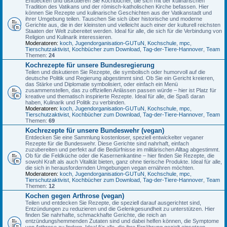
Entdecken und diskutieren Sie Kochbücher, die sich mit der kulinarischen
Tradition des Vatikans und der römisch-katholischen Kirche befassen. Hier
können Sie Rezepte und kulinarische Geschichten aus der Vatikanstadt und
ihrer Umgebung teilen. Tauschen Sie sich über historische und moderne
Gerichte aus, die in der kleinsten und vielleicht auch einer der kulturell reichsten
Staaten der Welt zubereitet werden. Ideal für alle, die sich für die Verbindung von
Religion und Kulinarik interessieren.
Moderatoren:
koch
,
Jugendorganisation-GUTuN
,
Kochschule
,
mpc
,
Tierschutzaktivist
,
Kochbücher zum Download
,
Tag-der-Tiere-Hannover
,
Team
Themen:
24
Kochrezepte für unsere Bundesregierung
Teilen und diskutieren Sie Rezepte, die symbolisch oder humorvoll auf die
deutsche Politik und Regierung abgestimmt sind. Ob Sie ein Gericht kreieren,
das Stärke und Diplomatie symbolisiert, oder einfach ein Menü
zusammenstellen, das zu offiziellen Anlässen passen würde – hier ist Platz für
kreative und thematisch inspirierte Rezepte. Ideal für alle, die Spaß daran
haben, Kulinarik und Politik zu verbinden.
Moderatoren:
koch
,
Jugendorganisation-GUTuN
,
Kochschule
,
mpc
,
Tierschutzaktivist
,
Kochbücher zum Download
,
Tag-der-Tiere-Hannover
,
Team
Themen:
69
Kochrezepte für unsere Bundeswehr (vegan)
Entdecken Sie eine Sammlung kostenloser, speziell entwickelter veganer
Rezepte für die Bundeswehr. Diese Gerichte sind nahrhaft, einfach
zuzubereiten und perfekt auf die Bedürfnisse im militärischen Alltag abgestimmt.
Ob für die Feldküche oder die Kasernenkantine – hier finden Sie Rezepte, die
sowohl Kraft als auch Vitalität bieten, ganz ohne tierische Produkte. Ideal für alle,
die sich in herausfordernden Umgebungen vegan ernähren möchten.
Moderatoren:
koch
,
Jugendorganisation-GUTuN
,
Kochschule
,
mpc
,
Tierschutzaktivist
,
Kochbücher zum Download
,
Tag-der-Tiere-Hannover
,
Team
Themen:
12
Kochen gegen Arthrose (vegan)
Teilen und entdecken Sie Rezepte, die speziell darauf ausgerichtet sind,
Entzündungen zu reduzieren und die Gelenkgesundheit zu unterstützen. Hier
finden Sie nahrhafte, schmackhafte Gerichte, die reich an
entzündungshemmenden Zutaten sind und dabei helfen können, die Symptome
von Arthrose zu lindern. Ideal für alle, die ihre Ernährung gezielt einsetzen