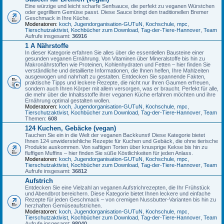
Eine würzige und leicht scharfe Senfsauce, die perfekt zu veganen Würstchen
oder gegrilltem Gemüse passt. Diese Sauce bringt den traditionellen Bremer
Geschmack in Ihre Küche.
Moderatoren:
koch
,
Jugendorganisation-GUTuN
,
Kochschule
,
mpc
,
Tierschutzaktivist
,
Kochbücher zum Download
,
Tag-der-Tiere-Hannover
,
Team
Aufrufe insgesamt:
36916
1 A Nährstoffe
In dieser Kategorie erfahren Sie alles über die essentiellen Bausteine einer
gesunden veganen Ernährung. Von Vitaminen über Mineralstoffe bis hin zu
Makronährstoffen wie Proteinen, Kohlenhydraten und Fetten – hier finden Sie
verständliche und detaillierte Informationen, die Ihnen helfen, Ihre Mahlzeiten
ausgewogen und nahrhaft zu gestalten. Entdecken Sie spannende Fakten,
praktische Tipps und leckere Rezepte, die nicht nur Ihren Gaumen erfreuen,
sondern auch Ihren Körper mit allem versorgen, was er braucht. Perfekt für alle,
die mehr über die Inhaltsstoffe ihrer veganen Küche erfahren möchten und ihre
Ernährung optimal gestalten wollen.
Moderatoren:
koch
,
Jugendorganisation-GUTuN
,
Kochschule
,
mpc
,
Tierschutzaktivist
,
Kochbücher zum Download
,
Tag-der-Tiere-Hannover
,
Team
Themen:
608
124 Kuchen, Gebäcke (vegan)
Tauchen Sie ein in die Welt der veganen Backkunst! Diese Kategorie bietet
Ihnen 124 unwiderstehliche Rezepte für Kuchen und Gebäck, die ohne tierische
Produkte auskommen. Von saftigen Torten über knusprige Kekse bis hin zu
fluffigen Muffins – hier finden Sie süße Köstlichkeiten für jeden Anlass.
Moderatoren:
koch
,
Jugendorganisation-GUTuN
,
Kochschule
,
mpc
,
Tierschutzaktivist
,
Kochbücher zum Download
,
Tag-der-Tiere-Hannover
,
Team
Aufrufe insgesamt:
36812
Aufstrich
Entdecken Sie eine Vielzahl an veganen Aufstrichrezepten, die Ihr Frühstück
und Abendbrot bereichern. Diese Kategorie bietet Ihnen leckere und einfache
Rezepte für jeden Geschmack – von cremigen Nussbutter-Varianten bis hin zu
herzhaften Gemüseaufstrichen.
Moderatoren:
koch
,
Jugendorganisation-GUTuN
,
Kochschule
,
mpc
,
Tierschutzaktivist
,
Kochbücher zum Download
,
Tag-der-Tiere-Hannover
,
Team
Aufrufe insgesamt:
98040