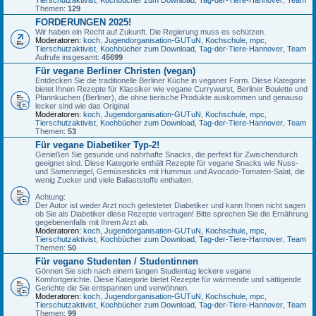
Themen:
129
FORDERUNGEN 2025!
Wir haben ein Recht auf Zukunft. Die Regierung muss es schützen.
Moderatoren:
koch
,
Jugendorganisation-GUTuN
,
Kochschule
,
mpc
,
Tierschutzaktivist
,
Kochbücher zum Download
,
Tag-der-Tiere-Hannover
,
Team
Aufrufe insgesamt:
45699
Für vegane Berliner Christen (vegan)
Entdecken Sie die traditionelle Berliner Küche in veganer Form. Diese Kategorie
bietet Ihnen Rezepte für Klassiker wie vegane Currywurst, Berliner Boulette und
Pfannkuchen (Berliner), die ohne tierische Produkte auskommen und genauso
lecker sind wie das Original
Moderatoren:
koch
,
Jugendorganisation-GUTuN
,
Kochschule
,
mpc
,
Tierschutzaktivist
,
Kochbücher zum Download
,
Tag-der-Tiere-Hannover
,
Team
Themen:
53
Für vegane Diabetiker Typ-2!
Genießen Sie gesunde und nahrhafte Snacks, die perfekt für Zwischendurch
geeignet sind. Diese Kategorie enthält Rezepte für vegane Snacks wie Nuss-
und Samenriegel, Gemüsesticks mit Hummus und Avocado-Tomaten-Salat, die
wenig Zucker und viele Ballaststoffe enthalten.
Achtung:
Der Autor ist weder Arzt noch getesteter Diabetiker und kann Ihnen nicht sagen
ob Sie als Diabetiker diese Rezepte vertragen! Bitte sprechen Sie die Ernährung
gegebenenfalls mit Ihrem Arzt ab.
Moderatoren:
koch
,
Jugendorganisation-GUTuN
,
Kochschule
,
mpc
,
Tierschutzaktivist
,
Kochbücher zum Download
,
Tag-der-Tiere-Hannover
,
Team
Themen:
50
Für vegane Studenten / Studentinnen
Gönnen Sie sich nach einem langen Studientag leckere vegane
Komfortgerichte. Diese Kategorie bietet Rezepte für wärmende und sättigende
Gerichte die Sie entspannen und verwöhnen.
Moderatoren:
koch
,
Jugendorganisation-GUTuN
,
Kochschule
,
mpc
,
Tierschutzaktivist
,
Kochbücher zum Download
,
Tag-der-Tiere-Hannover
,
Team
Themen:
99