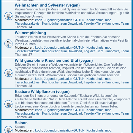
Weihnachten und Sylvester (vegan)
Vegane Weihnachten (X-Mess) und Sylvester feiern leicht gemacht! Finden Sie
inspirierende Rezepte für festliche Mahlzeiten und süße Versuchungen – gut für
Sie und die Umwelt.
Moderatoren:
koch
,
Jugendorganisation-GUTuN
,
Kochschule
,
mpc
,
Tierschutzaktivist
,
Kochbücher zum Download
,
Tag-der-Tiere-Hannover
,
Team
Themen:
74
Weinempfehlung
Tauchen Sie ein in die Weinwelt von Köche-Nord.de! Erleben Sie erlesene
Weintipps, begleitet von verführerischen alkoholfreien Alternativen – ein Fest für
Ihren Gaumen.
Moderatoren:
koch
,
Jugendorganisation-GUTuN
,
Kochschule
,
mpc
,
Tierschutzaktivist
,
Kochbücher zum Download
,
Tag-der-Tiere-Hannover
,
Team
Themen:
27
Wild ganz ohne Knochen und Blut (vegan)
Erleben Sie ein in unsere Welt der veganisierten Wildgerichte: Eine festliche
Symphonie pflanzlicher Aromen, inspiriert von der Natur. Jeder Bissen ist eine
nachhaltige Reise durch den Wald, eine kulinarische Entdeckung, die den
Gaumen verzaubert. Willkommen zu einem einzigartigen Genusserlebnis!
Moderatoren:
koch
,
Jugendorganisation-GUTuN
,
Kochschule
,
mpc
,
Tierschutzaktivist
,
Kochbücher zum Download
,
Tag-der-Tiere-Hannover
,
Team
Themen:
28
Essbare Wildpflanzen (vegan)
Erkunden Sie in unserer veganen Kategorie "Essbare Wildpflanzen" die
zauberhafte Vielfalt der Natur. Jede Pflanze erzählt eine Geschichte, komponiert
aus frischen Nuancen und lebhaften Farben. Genießen Sie nachhaltige
Leckereien, eine Reise durch unberührte Landschaften auf Ihrem Teller.
Moderatoren:
koch
,
Jugendorganisation-GUTuN
,
Kochschule
,
mpc
,
Tierschutzaktivist
,
Kochbücher zum Download
,
Tag-der-Tiere-Hannover
,
Team
Themen:
40
Saison
Saison
Moderatoren:
koch
,
Jugendorganisation-GUTuN
,
Kochschule
,
mpc
,