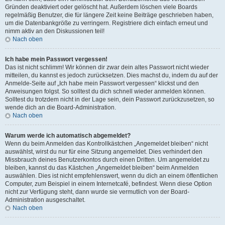
Gründen deaktiviert oder gelöscht hat. Außerdem löschen viele Boards
regelmäßig Benutzer, die für längere Zeit keine Beiträge geschrieben haben,
um die Datenbankgröße zu verringern. Registriere dich einfach erneut und
nimm aktiv an den Diskussionen teil!
Nach oben
Ich habe mein Passwort vergessen!
Das ist nicht schlimm! Wir können dir zwar dein altes Passwort nicht wieder
mitteilen, du kannst es jedoch zurücksetzen. Dies machst du, indem du auf der
Anmelde-Seite auf „Ich habe mein Passwort vergessen“ klickst und den
Anweisungen folgst. So solltest du dich schnell wieder anmelden können.
Solltest du trotzdem nicht in der Lage sein, dein Passwort zurückzusetzen, so
wende dich an die Board-Administration.
Nach oben
Warum werde ich automatisch abgemeldet?
Wenn du beim Anmelden das Kontrollkästchen „Angemeldet bleiben“ nicht
auswählst, wirst du nur für eine Sitzung angemeldet. Dies verhindert den
Missbrauch deines Benutzerkontos durch einen Dritten. Um angemeldet zu
bleiben, kannst du das Kästchen „Angemeldet bleiben“ beim Anmelden
auswählen. Dies ist nicht empfehlenswert, wenn du dich an einem öffentlichen
Computer, zum Beispiel in einem Internetcafé, befindest. Wenn diese Option
nicht zur Verfügung steht, dann wurde sie vermutlich von der Board-
Administration ausgeschaltet.
Nach oben