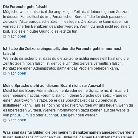
Die Forenuhr geht falsch!
Möglicherweise entspricht die angezeigte Zeit nicht deiner eigenen Zeitzone.
In diesem Fall solltest du im „Persönlichen Bereich“ die für dich passende
Zeitzone (Mitteleuropäische Zeit, ...) festlegen. Die Zeitzone kann dabei nur
von registrierten Benutzern geändert werden. Wenn du noch nicht registriert
bist, ist dies ein guter Grund, dies jetzt zu tun.
Nach oben
Ich habe die Zeitzone eingestellt, aber die Forenuhr geht immer noch
falsch!
Wenn du dir sicher bist, dass du die Zeitzone richtig eingestellt hast und die
Zeit trotzdem noch falsch ist, geht die Uhr des Servers vermutlich falsch.
Kontaktiere einen Administrator, damit er das Problem beheben kann.
Nach oben
Meine Sprache steht auf diesem Board nicht zur Auswahl!
Meist hat die Board-Administration entweder deine Sprache nicht installiert
oder niemand hat das Forum bislang in deine Sprache übersetzt. Frage ggf.
einen Board-Administrator, ob er das Sprachpaket, das du benötigst,
installieren kann. Falls es noch nicht existiert, würden wir uns freuen, wenn du
es übersetzen würdest. Weitere Informationen dazu können auf der Website
von
phpBB Limited
oder auf
phpBB.de
gefunden werden.
Nach oben
Was sind das für Bilder, die bei meinem Benutzernamen angezeigt werden?
In der Beitragsansicht können zwei Bilder bei deinem Benutzernamen stehen.