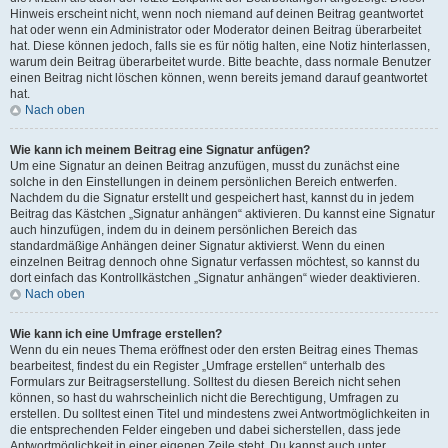
Hinweis erscheint nicht, wenn noch niemand auf deinen Beitrag geantwortet
hat oder wenn ein Administrator oder Moderator deinen Beitrag überarbeitet
hat. Diese können jedoch, falls sie es für nötig halten, eine Notiz hinterlassen,
warum dein Beitrag überarbeitet wurde. Bitte beachte, dass normale Benutzer
einen Beitrag nicht löschen können, wenn bereits jemand darauf geantwortet
hat.
Nach oben
Wie kann ich meinem Beitrag eine Signatur anfügen?
Um eine Signatur an deinen Beitrag anzufügen, musst du zunächst eine
solche in den Einstellungen in deinem persönlichen Bereich entwerfen.
Nachdem du die Signatur erstellt und gespeichert hast, kannst du in jedem
Beitrag das Kästchen „Signatur anhängen“ aktivieren. Du kannst eine Signatur
auch hinzufügen, indem du in deinem persönlichen Bereich das
standardmäßige Anhängen deiner Signatur aktivierst. Wenn du einen
einzelnen Beitrag dennoch ohne Signatur verfassen möchtest, so kannst du
dort einfach das Kontrollkästchen „Signatur anhängen“ wieder deaktivieren.
Nach oben
Wie kann ich eine Umfrage erstellen?
Wenn du ein neues Thema eröffnest oder den ersten Beitrag eines Themas
bearbeitest, findest du ein Register „Umfrage erstellen“ unterhalb des
Formulars zur Beitragserstellung. Solltest du diesen Bereich nicht sehen
können, so hast du wahrscheinlich nicht die Berechtigung, Umfragen zu
erstellen. Du solltest einen Titel und mindestens zwei Antwortmöglichkeiten in
die entsprechenden Felder eingeben und dabei sicherstellen, dass jede
Antwortmöglichkeit in einer eigenen Zeile steht. Du kannst auch unter