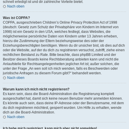
schnell erledigt ist und dir zahlreiche Vorteile bietet.
Nach oben
Was ist COPPA?
COPPA, ausgeschrieben Children’s Online Privacy Protection Act of 1998
(deutsch: Gesetz zum Schutz der Privatsphäre von Kindern im Internet von
1998) ist ein Gesetz in den USA, welches festlegt, dass Websites, die
möglicherweise persönliche Daten von Kindern unter 13 Jahren erheben,
hierzu die Zustimmung der Eltern beziehungsweise des oder der
Erziehungsberechtigten benötigen. Wenn du dir unsicher bist, ob dies auf dich
oder die Website, auf der du dich zu registrieren versuchst, zutrifft, ziehe einen
rechtlichen Beistand zu Rate. Bitte beachte, dass phpBB Limited und der
Besitzer dieses Boards keine Rechtsberatung anbieten kann und nicht die
Anlaufstelle für Rechtsangelegenheiten jeglicher Art ist; außer solchen, die
unter der Frage „An wen soll ich mich wenden, falls es Beschwerden oder
juristische Anfragen zu diesem Forum gibt?“ behandelt werden.
Nach oben
Warum kann ich mich nicht registrieren?
Es kann sein, dass die Board-Administration die Registrierung komplett
ausgeschaltet hat, damit sich keine neuen Benutzer mehr anmelden können.
Es könnte auch sein, dass deine IP-Adresse oder der Benutzername, mit dem
du dich registrieren möchtest, gesperrt wurden. Um Hilfe zu erhalten, wende
dich an die Board-Administration.
Nach oben
Ich habe mich registriert, kann mich aber nicht anmelden!