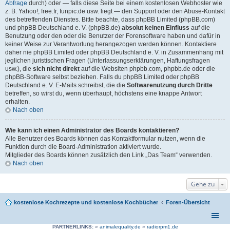
Abfrage
durch) oder — falls diese Seite bei einem kostenlosen Webhoster wie
z. B. Yahoo!, free.fr, funpic.de usw. liegt — den Support oder den Abuse-Kontakt
des betreffenden Dienstes. Bitte beachte, dass phpBB Limited (phpBB.com)
und phpBB Deutschland e. V. (phpBB.de)
absolut keinen Einfluss
auf die
Benutzung oder den oder die Benutzer der Forensoftware haben und dafür in
keiner Weise zur Verantwortung herangezogen werden können. Kontaktiere
daher nie phpBB Limited oder phpBB Deutschland e. V. in Zusammenhang mit
jeglichen juristischen Fragen (Unterlassungserklärungen, Haftungsfragen
usw.), die
sich nicht direkt
auf die Websiten phpbb.com, phpbb.de oder die
phpBB-Software selbst beziehen. Falls du phpBB Limited oder phpBB
Deutschland e. V. E-Mails schreibst, die die
Softwarenutzung durch Dritte
betreffen, so wirst du, wenn überhaupt, höchstens eine knappe Antwort
erhalten.
Nach oben
Wie kann ich einen Administrator des Boards kontaktieren?
Alle Benutzer des Boards können das Kontaktformular nutzen, wenn die
Funktion durch die Board-Administration aktiviert wurde.
Mitglieder des Boards können zusätzlich den Link „Das Team“ verwenden.
Nach oben
Gehe zu
kostenlose Kochrezepte und kostenlose Kochbücher
Foren-Übersicht
PARTNERLINKS:
»
animalequality.de
»
radiorpm1.de