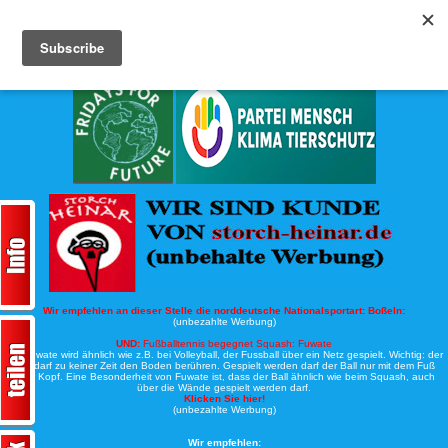
Köche-Nord.de
Werbung:
Wir empfehlen an dieser Stelle die norddeutsche Nationalsportart:
Boßeln:
(unbezahlte Werbung)
UND:
Fußballtennis begegnet Squash: Fuwate
Bei Fuwate wird ähnlich wie z.B. bei Volleyball, der Fussball über ein Netz gespielt. Wichtig: der
Ball darf zu keiner Zeit den Boden berühren. Gespielt werden darf der Ball nur mit dem Fuß
oder Kopf. Eine Besonderheit von Fuwate ist, dass der Ball ähnlich wie beim Squash, auch
über die Wände gespielt werden darf.
Klicken Sie hier!
(unbezahlte Werbung)
Wir empfehlen: