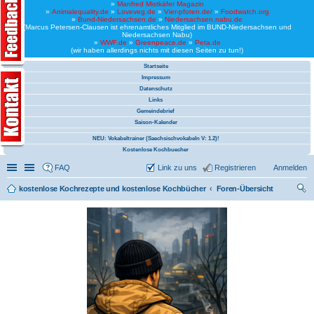
»
Manfred Mistkäfer Magazin
»
Animalequality.de
»
Loveveg.de
»
Vier-pfoten.de/
»
Foodwatch.org
»
Bund-Niedersachsen.de
»
Niedersachsen.nabu.de
(Marcus Petersen-Clausen ist ehrenamtliches Mitglied im BUND-Niedersachsen und
Niedersachsen Nabu)
»
WWF.de
»
Greenpeace.de
»
Peta.de
(wir haben allerdings nichts mit diesen Seiten zu tun!)
Startseite
Impressum
Datenschutz
Links
Gemeindebrief
Saison-Kalender
NEU: Vokabeltrainer (Saechsischvokabeln V: 1.2)!
Kostenlose Kochbuecher
Schnellzugriff
Linkliste
FAQ
Link zu uns
Registrieren
Anmelden
kostenlose Kochrezepte und kostenlose Kochbücher
Foren-Übersicht
uc
he