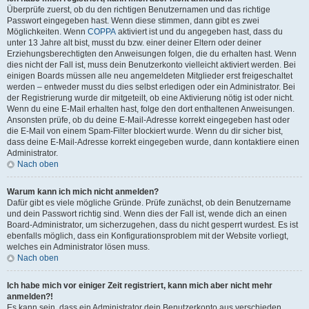
Überprüfe zuerst, ob du den richtigen Benutzernamen und das richtige
Passwort eingegeben hast. Wenn diese stimmen, dann gibt es zwei
Möglichkeiten. Wenn
COPPA
aktiviert ist und du angegeben hast, dass du
unter 13 Jahre alt bist, musst du bzw. einer deiner Eltern oder deiner
Erziehungsberechtigten den Anweisungen folgen, die du erhalten hast. Wenn
dies nicht der Fall ist, muss dein Benutzerkonto vielleicht aktiviert werden. Bei
einigen Boards müssen alle neu angemeldeten Mitglieder erst freigeschaltet
werden – entweder musst du dies selbst erledigen oder ein Administrator. Bei
der Registrierung wurde dir mitgeteilt, ob eine Aktivierung nötig ist oder nicht.
Wenn du eine E-Mail erhalten hast, folge den dort enthaltenen Anweisungen.
Ansonsten prüfe, ob du deine E-Mail-Adresse korrekt eingegeben hast oder
die E-Mail von einem Spam-Filter blockiert wurde. Wenn du dir sicher bist,
dass deine E-Mail-Adresse korrekt eingegeben wurde, dann kontaktiere einen
Administrator.
Nach oben
Warum kann ich mich nicht anmelden?
Dafür gibt es viele mögliche Gründe. Prüfe zunächst, ob dein Benutzername
und dein Passwort richtig sind. Wenn dies der Fall ist, wende dich an einen
Board-Administrator, um sicherzugehen, dass du nicht gesperrt wurdest. Es ist
ebenfalls möglich, dass ein Konfigurationsproblem mit der Website vorliegt,
welches ein Administrator lösen muss.
Nach oben
Ich habe mich vor einiger Zeit registriert, kann mich aber nicht mehr
anmelden?!
Es kann sein, dass ein Administrator dein Benutzerkonto aus verschieden