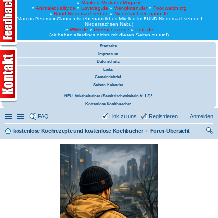
»
Manfred Mistkäfer Magazin
»
Animalequality.de
»
Loveveg.de
»
Vier-pfoten.de/
»
Foodwatch.org
»
Bund-Niedersachsen.de
»
Niedersachsen.nabu.de
(Marcus Petersen-Clausen ist ehrenamtliches Mitglied im BUND-Niedersachsen und
Niedersachsen Nabu)
»
WWF.de
»
Greenpeace.de
»
Peta.de
(wir haben allerdings nichts mit diesen Seiten zu tun!)
Startseite
Impressum
Datenschutz
Links
Gemeindebrief
Saison-Kalender
NEU: Vokabeltrainer (Saechsischvokabeln V: 1.2)!
Kostenlose Kochbuecher
Schnellzugriff
Linkliste
FAQ
Link zu uns
Registrieren
Anmelden
kostenlose Kochrezepte und kostenlose Kochbücher
Foren-Übersicht
uc
he