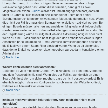
Überprüfe zuerst, ob du den richtigen Benutzernamen und das richtige
Passwort eingegeben hast. Wenn diese stimmen, dann gibt es zwei
Möglichkeiten. Wenn
COPPA
aktiviert ist und du angegeben hast, dass du
unter 13 Jahre alt bist, musst du bzw. einer deiner Eltern oder deiner
Erziehungsberechtigten den Anweisungen folgen, die du erhalten hast. Wenn
dies nicht der Fall ist, muss dein Benutzerkonto vielleicht aktiviert werden. Bei
einigen Boards müssen alle neu angemeldeten Mitglieder erst freigeschaltet
werden – entweder musst du dies selbst erledigen oder ein Administrator. Bei
der Registrierung wurde dir mitgeteilt, ob eine Aktivierung nötig ist oder nicht.
Wenn du eine E-Mail erhalten hast, folge den dort enthaltenen Anweisungen.
Ansonsten prüfe, ob du deine E-Mail-Adresse korrekt eingegeben hast oder
die E-Mail von einem Spam-Filter blockiert wurde. Wenn du dir sicher bist,
dass deine E-Mail-Adresse korrekt eingegeben wurde, dann kontaktiere einen
Administrator.
Nach oben
Warum kann ich mich nicht anmelden?
Dafür gibt es viele mögliche Gründe. Prüfe zunächst, ob dein Benutzername
und dein Passwort richtig sind. Wenn dies der Fall ist, wende dich an einen
Board-Administrator, um sicherzugehen, dass du nicht gesperrt wurdest. Es ist
ebenfalls möglich, dass ein Konfigurationsproblem mit der Website vorliegt,
welches ein Administrator lösen muss.
Nach oben
Ich habe mich vor einiger Zeit registriert, kann mich aber nicht mehr
anmelden?!
Es kann sein, dass ein Administrator dein Benutzerkonto aus verschieden