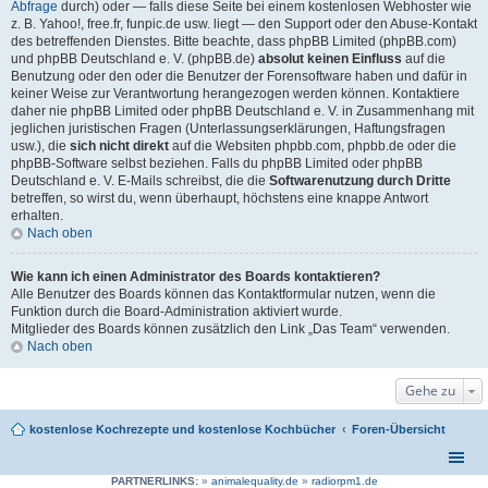
Abfrage
durch) oder — falls diese Seite bei einem kostenlosen Webhoster wie
z. B. Yahoo!, free.fr, funpic.de usw. liegt — den Support oder den Abuse-Kontakt
des betreffenden Dienstes. Bitte beachte, dass phpBB Limited (phpBB.com)
und phpBB Deutschland e. V. (phpBB.de)
absolut keinen Einfluss
auf die
Benutzung oder den oder die Benutzer der Forensoftware haben und dafür in
keiner Weise zur Verantwortung herangezogen werden können. Kontaktiere
daher nie phpBB Limited oder phpBB Deutschland e. V. in Zusammenhang mit
jeglichen juristischen Fragen (Unterlassungserklärungen, Haftungsfragen
usw.), die
sich nicht direkt
auf die Websiten phpbb.com, phpbb.de oder die
phpBB-Software selbst beziehen. Falls du phpBB Limited oder phpBB
Deutschland e. V. E-Mails schreibst, die die
Softwarenutzung durch Dritte
betreffen, so wirst du, wenn überhaupt, höchstens eine knappe Antwort
erhalten.
Nach oben
Wie kann ich einen Administrator des Boards kontaktieren?
Alle Benutzer des Boards können das Kontaktformular nutzen, wenn die
Funktion durch die Board-Administration aktiviert wurde.
Mitglieder des Boards können zusätzlich den Link „Das Team“ verwenden.
Nach oben
Gehe zu
kostenlose Kochrezepte und kostenlose Kochbücher
Foren-Übersicht
PARTNERLINKS:
»
animalequality.de
»
radiorpm1.de