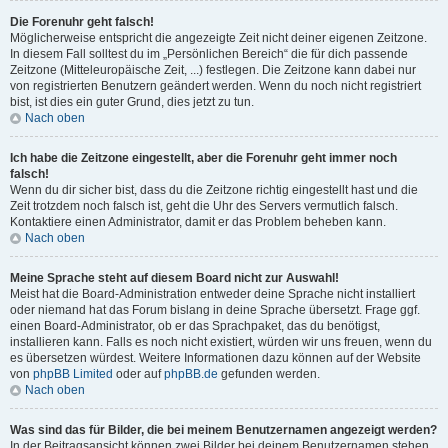
Die Forenuhr geht falsch!
Möglicherweise entspricht die angezeigte Zeit nicht deiner eigenen Zeitzone.
In diesem Fall solltest du im „Persönlichen Bereich“ die für dich passende
Zeitzone (Mitteleuropäische Zeit, ...) festlegen. Die Zeitzone kann dabei nur
von registrierten Benutzern geändert werden. Wenn du noch nicht registriert
bist, ist dies ein guter Grund, dies jetzt zu tun.
Nach oben
Ich habe die Zeitzone eingestellt, aber die Forenuhr geht immer noch
falsch!
Wenn du dir sicher bist, dass du die Zeitzone richtig eingestellt hast und die
Zeit trotzdem noch falsch ist, geht die Uhr des Servers vermutlich falsch.
Kontaktiere einen Administrator, damit er das Problem beheben kann.
Nach oben
Meine Sprache steht auf diesem Board nicht zur Auswahl!
Meist hat die Board-Administration entweder deine Sprache nicht installiert
oder niemand hat das Forum bislang in deine Sprache übersetzt. Frage ggf.
einen Board-Administrator, ob er das Sprachpaket, das du benötigst,
installieren kann. Falls es noch nicht existiert, würden wir uns freuen, wenn du
es übersetzen würdest. Weitere Informationen dazu können auf der Website
von
phpBB Limited
oder auf
phpBB.de
gefunden werden.
Nach oben
Was sind das für Bilder, die bei meinem Benutzernamen angezeigt werden?
In der Beitragsansicht können zwei Bilder bei deinem Benutzernamen stehen.