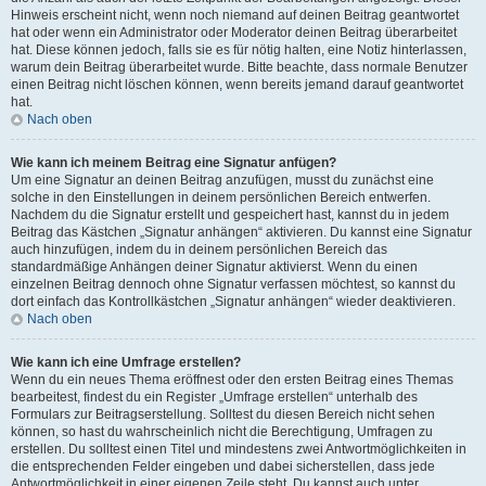
Hinweis erscheint nicht, wenn noch niemand auf deinen Beitrag geantwortet
hat oder wenn ein Administrator oder Moderator deinen Beitrag überarbeitet
hat. Diese können jedoch, falls sie es für nötig halten, eine Notiz hinterlassen,
warum dein Beitrag überarbeitet wurde. Bitte beachte, dass normale Benutzer
einen Beitrag nicht löschen können, wenn bereits jemand darauf geantwortet
hat.
Nach oben
Wie kann ich meinem Beitrag eine Signatur anfügen?
Um eine Signatur an deinen Beitrag anzufügen, musst du zunächst eine
solche in den Einstellungen in deinem persönlichen Bereich entwerfen.
Nachdem du die Signatur erstellt und gespeichert hast, kannst du in jedem
Beitrag das Kästchen „Signatur anhängen“ aktivieren. Du kannst eine Signatur
auch hinzufügen, indem du in deinem persönlichen Bereich das
standardmäßige Anhängen deiner Signatur aktivierst. Wenn du einen
einzelnen Beitrag dennoch ohne Signatur verfassen möchtest, so kannst du
dort einfach das Kontrollkästchen „Signatur anhängen“ wieder deaktivieren.
Nach oben
Wie kann ich eine Umfrage erstellen?
Wenn du ein neues Thema eröffnest oder den ersten Beitrag eines Themas
bearbeitest, findest du ein Register „Umfrage erstellen“ unterhalb des
Formulars zur Beitragserstellung. Solltest du diesen Bereich nicht sehen
können, so hast du wahrscheinlich nicht die Berechtigung, Umfragen zu
erstellen. Du solltest einen Titel und mindestens zwei Antwortmöglichkeiten in
die entsprechenden Felder eingeben und dabei sicherstellen, dass jede
Antwortmöglichkeit in einer eigenen Zeile steht. Du kannst auch unter