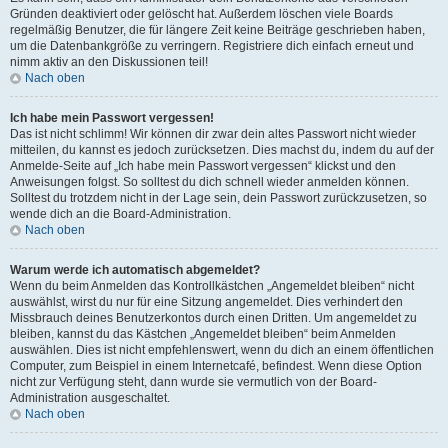
Gründen deaktiviert oder gelöscht hat. Außerdem löschen viele Boards
regelmäßig Benutzer, die für längere Zeit keine Beiträge geschrieben haben,
um die Datenbankgröße zu verringern. Registriere dich einfach erneut und
nimm aktiv an den Diskussionen teil!
Nach oben
Ich habe mein Passwort vergessen!
Das ist nicht schlimm! Wir können dir zwar dein altes Passwort nicht wieder
mitteilen, du kannst es jedoch zurücksetzen. Dies machst du, indem du auf der
Anmelde-Seite auf „Ich habe mein Passwort vergessen“ klickst und den
Anweisungen folgst. So solltest du dich schnell wieder anmelden können.
Solltest du trotzdem nicht in der Lage sein, dein Passwort zurückzusetzen, so
wende dich an die Board-Administration.
Nach oben
Warum werde ich automatisch abgemeldet?
Wenn du beim Anmelden das Kontrollkästchen „Angemeldet bleiben“ nicht
auswählst, wirst du nur für eine Sitzung angemeldet. Dies verhindert den
Missbrauch deines Benutzerkontos durch einen Dritten. Um angemeldet zu
bleiben, kannst du das Kästchen „Angemeldet bleiben“ beim Anmelden
auswählen. Dies ist nicht empfehlenswert, wenn du dich an einem öffentlichen
Computer, zum Beispiel in einem Internetcafé, befindest. Wenn diese Option
nicht zur Verfügung steht, dann wurde sie vermutlich von der Board-
Administration ausgeschaltet.
Nach oben