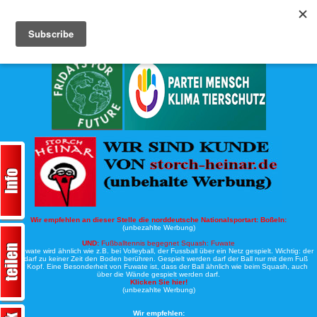
Köche-Nord.de
Werbung:
Wir empfehlen an dieser Stelle die norddeutsche Nationalsportart:
Boßeln:
(unbezahlte Werbung)
UND:
Fußballtennis begegnet Squash: Fuwate
Bei Fuwate wird ähnlich wie z.B. bei Volleyball, der Fussball über ein Netz gespielt. Wichtig: der
Ball darf zu keiner Zeit den Boden berühren. Gespielt werden darf der Ball nur mit dem Fuß
oder Kopf. Eine Besonderheit von Fuwate ist, dass der Ball ähnlich wie beim Squash, auch
über die Wände gespielt werden darf.
Klicken Sie hier!
(unbezahlte Werbung)
Wir empfehlen: