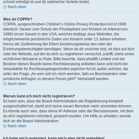
schnell erledigt ist und dir zahlreiche Vorteile bietet.
Nach oben
Was ist COPPA?
COPPA, ausgeschrieben Children’s Online Privacy Protection Act of 1998
(deutsch: Gesetz zum Schutz der Privatsphäre von Kindern im Internet von
1998) ist ein Gesetz in den USA, welches festlegt, dass Websites, die
möglicherweise persönliche Daten von Kindern unter 13 Jahren erheben,
hierzu die Zustimmung der Eltern beziehungsweise des oder der
Erziehungsberechtigten benötigen. Wenn du dir unsicher bist, ob dies auf dich
oder die Website, auf der du dich zu registrieren versuchst, zutrifft, ziehe einen
rechtlichen Beistand zu Rate. Bitte beachte, dass phpBB Limited und der
Besitzer dieses Boards keine Rechtsberatung anbieten kann und nicht die
Anlaufstelle für Rechtsangelegenheiten jeglicher Art ist; außer solchen, die
unter der Frage „An wen soll ich mich wenden, falls es Beschwerden oder
juristische Anfragen zu diesem Forum gibt?“ behandelt werden.
Nach oben
Warum kann ich mich nicht registrieren?
Es kann sein, dass die Board-Administration die Registrierung komplett
ausgeschaltet hat, damit sich keine neuen Benutzer mehr anmelden können.
Es könnte auch sein, dass deine IP-Adresse oder der Benutzername, mit dem
du dich registrieren möchtest, gesperrt wurden. Um Hilfe zu erhalten, wende
dich an die Board-Administration.
Nach oben
Ich habe mich registriert, kann mich aber nicht anmelden!